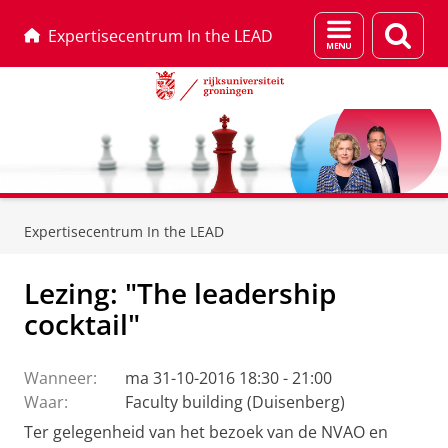
Menu
Zoek
Expertisecentrum In the LEAD
en
zoeken
Skip
Skip
to
to
Expertisecentrum In the LEAD
Content
Navigation
Lezing: "The leadership
cocktail"
Wanneer:
ma 31-10-2016 18:30 - 21:00
Waar:
Faculty building (Duisenberg)
Ter gelegenheid van het bezoek van de NVAO en