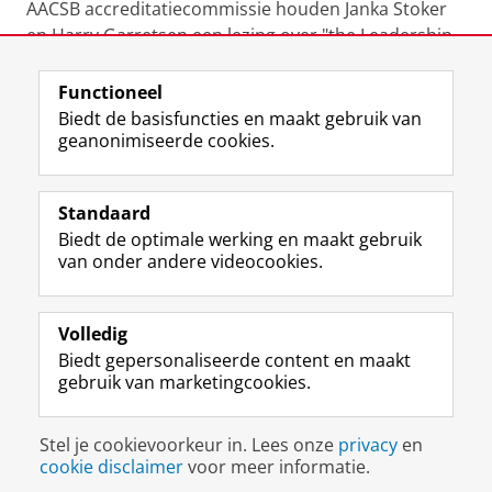
AACSB accreditatiecommissie houden Janka Stoker
en Harry Garretsen een lezing over "the Leadership
cocktail".
Functioneel
Toegang is op uitnodiging.
Biedt de basisfuncties en maakt gebruik van
geanonimiseerde cookies.
Meer informatie volgt later.
Standaard
Biedt de optimale werking en maakt gebruik
Deel dit
Facebook
LinkedIn
van onder andere videocookies.
Volledig
L
Volg ons op
Biedt gepersonaliseerde content en maakt
i
gebruik van marketingcookies.
n
k
e
Disclaimer & Copyright
Privacy
Cookies
Stel je cookievoorkeur in. Lees onze
privacy
en
d
Inloggen
cookie disclaimer
voor meer informatie.
I