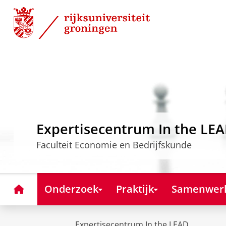
Skip
Skip
to
to
Content
Navigation
Expertisecentrum In the LE
Faculteit Economie en Bedrijfskunde
Home
Onderzoek
Praktijk
Samenwer
Expertisecentrum In the LEAD