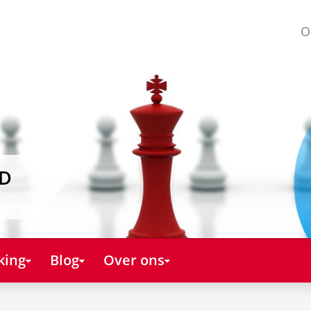
O
AD
king
Blog
Over ons