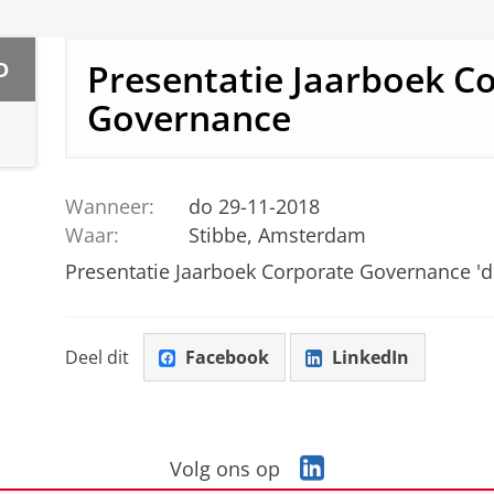
Presentatie Jaarboek C
D
Governance
Wanneer:
do 29-11-2018
Waar:
Stibbe, Amsterdam
Presentatie Jaarboek Corporate Governance 'd
Deel dit
Facebook
LinkedIn
L
Volg ons op
i