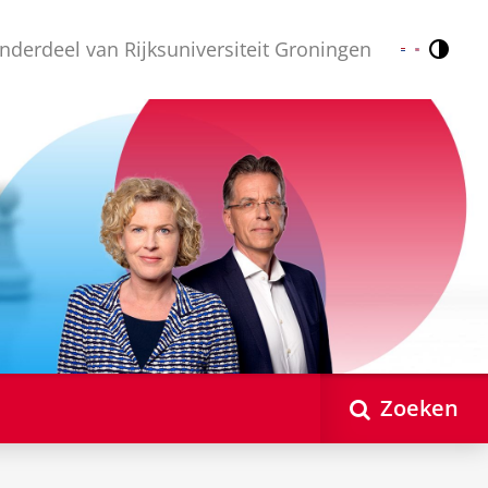
nderdeel van Rijksuniversiteit Groningen
Contr
Nederlands
English
Zoeken