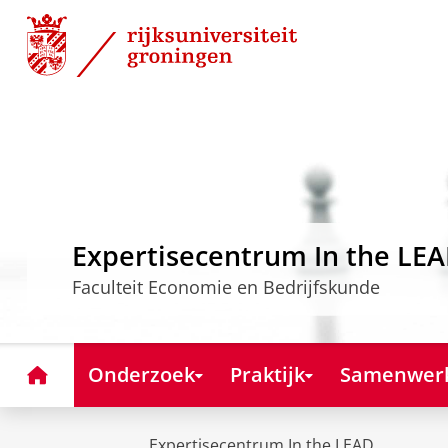
Skip
Skip
to
to
Content
Navigation
Expertisecentrum In the LE
Faculteit Economie en Bedrijfskunde
Home
Onderzoek
Praktijk
Samenwer
Expertisecentrum In the LEAD