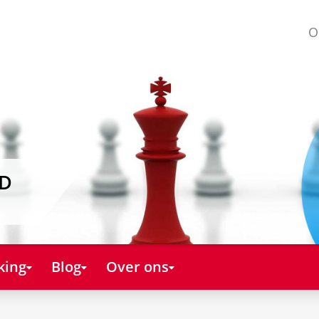
O
AD
king
Blog
Over ons