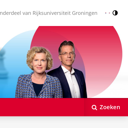
nderdeel van Rijksuniversiteit Groningen
Contr
Nederlands
English
Zoeken