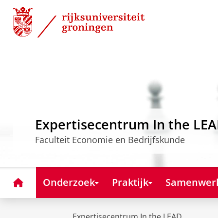
Skip
Skip
to
to
Content
Navigation
Expertisecentrum In the LE
Faculteit Economie en Bedrijfskunde
Home
Onderzoek
Praktijk
Samenwer
Expertisecentrum In the LEAD