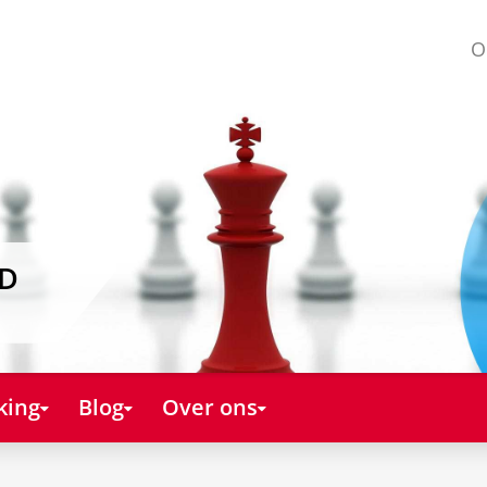
O
AD
king
Blog
Over ons