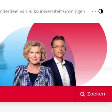
nderdeel van Rijksuniversiteit Groningen
Contr
Nederlands
English
Zoeken