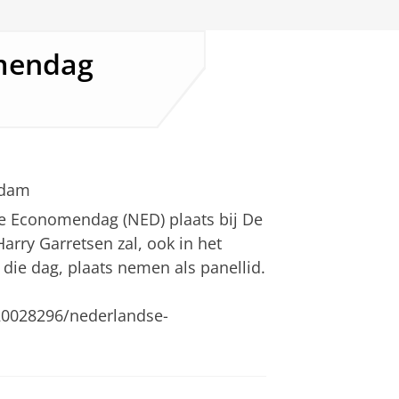
mendag
rdam
e Economendag (NED) plaats bij De
rry Garretsen zal, ook in het
die dag, plaats nemen als panellid.
/20028296/nederlandse-