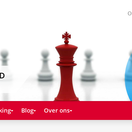
O
AD
king
Blog
Over ons