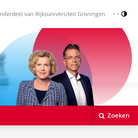
nderdeel van Rijksuniversiteit Groningen
Contr
Nederlands
English
Zoeken