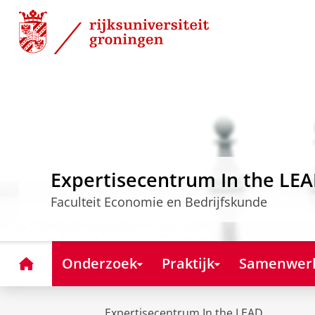
Skip
Skip
to
to
Content
Navigation
Expertisecentrum In the LE
Faculteit Economie en Bedrijfskunde
Home
Onderzoek
Praktijk
Samenwer
Expertisecentrum In the LEAD