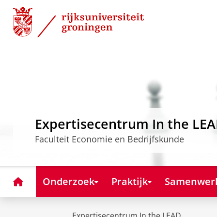
Skip
Skip
to
to
Content
Navigation
Expertisecentrum In the LE
Faculteit Economie en Bedrijfskunde
Home
Onderzoek
Praktijk
Samenwer
Expertisecentrum In the LEAD