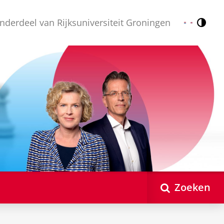
nderdeel van Rijksuniversiteit Groningen
Contr
Nederlands
English
Zoeken