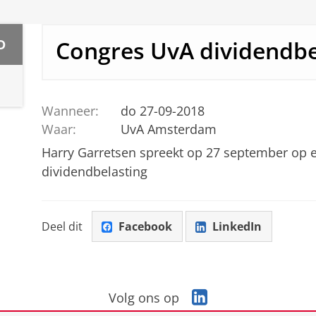
Congres UvA dividendbe
D
Wanneer:
do 27-09-2018
Waar:
UvA Amsterdam
Harry Garretsen spreekt op 27 september op 
dividendbelasting
Deel dit
Facebook
LinkedIn
L
Volg ons op
i