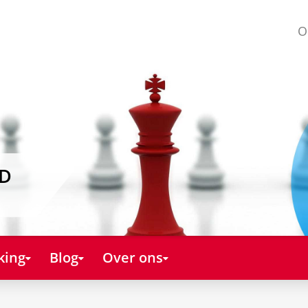
O
AD
king
Blog
Over ons