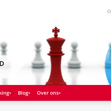
O
AD
king
Blog
Over ons