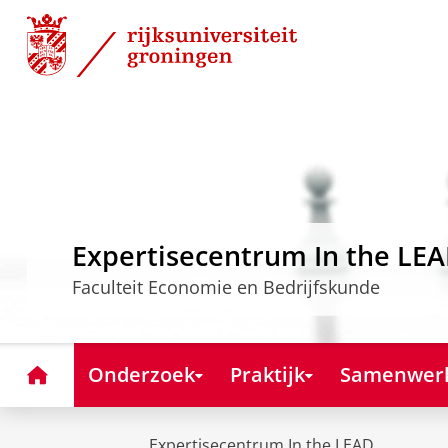
Skip
Skip
to
to
Content
Navigation
Expertisecentrum In the LE
Faculteit Economie en Bedrijfskunde
Home
Onderzoek
Praktijk
Samenwer
Expertisecentrum In the LEAD