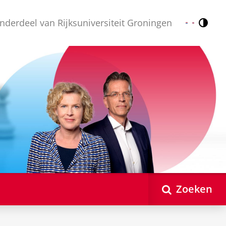
nderdeel van Rijksuniversiteit Groningen
Contr
Nederlands
English
Zoeken