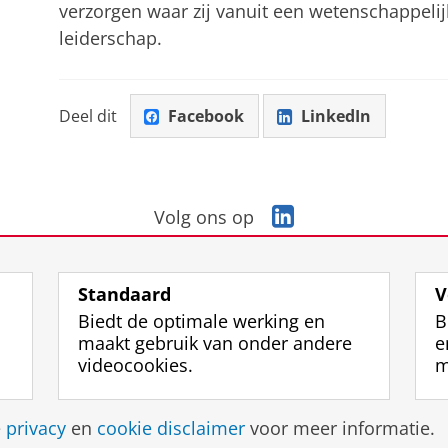
verzorgen waar zij vanuit een wetenschappeli
leiderschap.
Deel dit
Facebook
LinkedIn
L
Volg ons op
i
n
k
Standaard
V
e
Biedt de optimale werking en
B
d
maakt gebruik van onder andere
e
I
videocookies.
m
n
-
p
Disclaimer & Copyright
Privacy
Cookies
Inlo
e
privacy
en
cookie disclaimer
voor meer informatie.
a