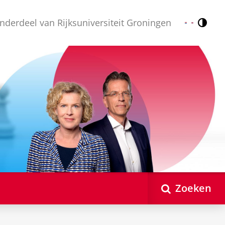
nderdeel van Rijksuniversiteit Groningen
Contr
Nederlands
English
Zoeken