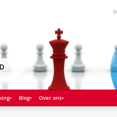
O
AD
king
Blog
Over ons