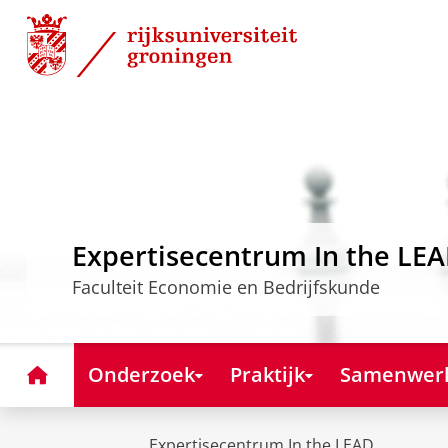
Skip
Skip
to
to
Content
Navigation
Expertisecentrum In the LE
Faculteit Economie en Bedrijfskunde
Home
Onderzoek
Praktijk
Samenwer
Expertisecentrum In the LEAD