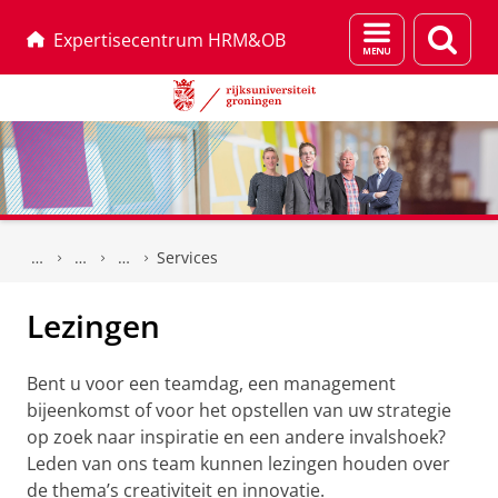
Menu
Zoek
Expertisecentrum HRM&OB
en
zoeken
Skip
Skip
to
to
Services
Content
Navigation
Lezingen
Bent u voor een teamdag, een management
bijeenkomst of voor het opstellen van uw strategie
op zoek naar inspiratie en een andere invalshoek?
Leden van ons team kunnen lezingen houden over
de thema’s creativiteit en innovatie.