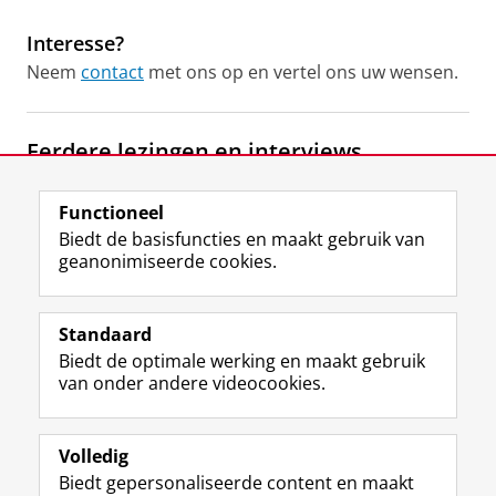
Interesse?
Neem
contact
met ons op en vertel ons uw wensen.
Eerdere lezingen en interviews
Ordina Open Innovatiedagen Noord.
Ordina
Functioneel
Groningen (januari 2017)
Biedt de basisfuncties en maakt gebruik van
Innoveren zonder handleiding.
Kenniscafé Studium
geanonimiseerde cookies.
Generale Groningen (november 2016)
Leren door samenwerken
.
Kenniscafé Studium
Generale (2015)
Standaard
Biedt de optimale werking en maakt gebruik
Groepscreativiteit
.
Studium Generale (2013)
van onder andere videocookies.
Laatst gewijzigd:
21 april 2026 14:11
Volledig
View this page in:
English
Biedt gepersonaliseerde content en maakt