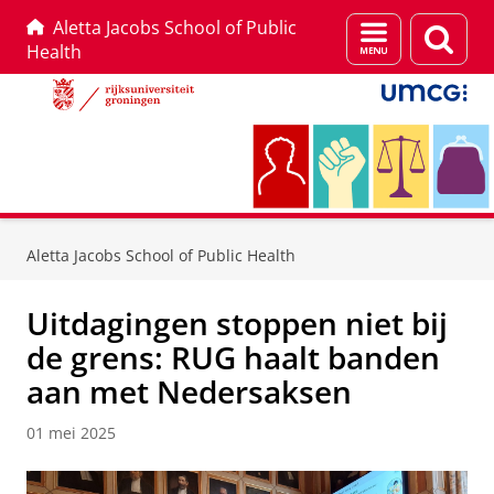
Aletta Jacobs School of Public
Menu
Zoek
Health
en
zoeken
Skip
Skip
to
to
Aletta Jacobs School of Public Health
Content
Navigation
Uitdagingen stoppen niet bij
de grens: RUG haalt banden
aan met Nedersaksen
01 mei 2025