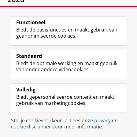
Download hier het jaarverslag van het eerste project
jaar.
Functioneel
Biedt de basisfuncties en maakt gebruik van
Nederlands
Duits
geanonimiseerde cookies.
Laatst gewijzigd:
07 mei 2026 09:59
Standaard
Biedt de optimale werking en maakt gebruik
View this page in:
Deutsch
English
van onder andere videocookies.
I
L
Y
Volg ons op
Volledig
n
i
o
Biedt gepersonaliseerde content en maakt
s
n
u
gebruik van marketingcookies.
t
k
T
a
e
u
Disclaimer & Copyright
Privacy
Cookies
g
d
b
Stel je cookievoorkeur in. Lees onze
privacy
en
Inloggen
r
I
e
cookie disclaimer
voor meer informatie.
a
n
-