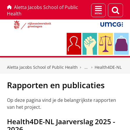
Aletta Jacobs School of Public
Menu
Zoek
Health
en
zoeken
Skip
Skip
to
to
Aletta Jacobs School of Public Health
Health4DE-NL
Content
Navigation
Rapporten en publicaties
Op deze pagina vind je de belangrijkste rapporten
van het project.
Health4DE-NL Jaarverslag 2025 -
2026