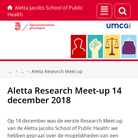
Aletta Jacobs School of Public
Menu
Zoek
Health
en
zoeken
Skip
Skip
to
to
Aletta Research Meet-up
Content
Navigation
Aletta Research Meet-up 14
december 2018
Research Meet-up 14 December 2017
Pas uw cookie instellingen aan
om deze
video te zien
Op 14 december was de eerste Research Meet-up
van de Aletta Jacobs School of Public Health: we
hebben gepraat over de mogelijkheden van een