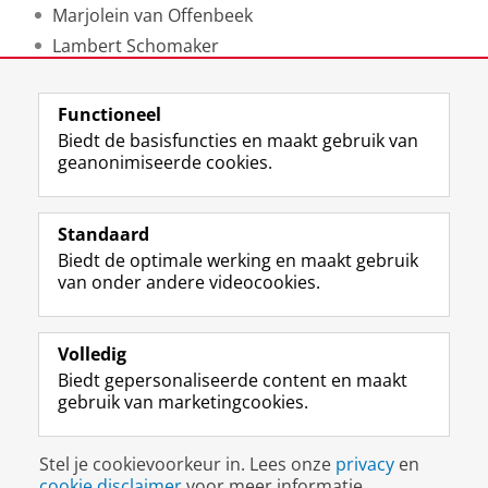
Marjolein van Offenbeek
Lambert Schomaker
Katherine Stroebe
Brigit Toebes
Functioneel
Cor Wagenaar
Biedt de basisfuncties en maakt gebruik van
geanonimiseerde cookies.
Luc van der Woude
Laatst gewijzigd:
06 januari 2021 12:00
Standaard
Biedt de optimale werking en maakt gebruik
View this page in:
English
van onder andere videocookies.
Volledig
I
L
Y
Volg ons op
Biedt gepersonaliseerde content en maakt
n
i
o
gebruik van marketingcookies.
s
n
u
t
k
T
a
e
u
Disclaimer & Copyright
Privacy
Cookies
Stel je cookievoorkeur in. Lees onze
privacy
en
g
d
b
Inloggen
cookie disclaimer
voor meer informatie.