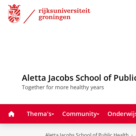
Skip
Skip
to
to
Content
Navigation
Aletta Jacobs School of Publi
Together for more healthy years
Home
Thema's
Community
Onderwij
Aletta Jacobs School of Public Health