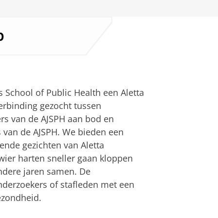
p
s School of Public Health een Aletta
erbinding gezocht tussen
lers van de AJSPH aan bod en
s van de AJSPH. We bieden een
lende gezichten van Aletta
wier harten sneller gaan kloppen
ndere jaren samen. De
nderzoekers of stafleden met een
ezondheid.