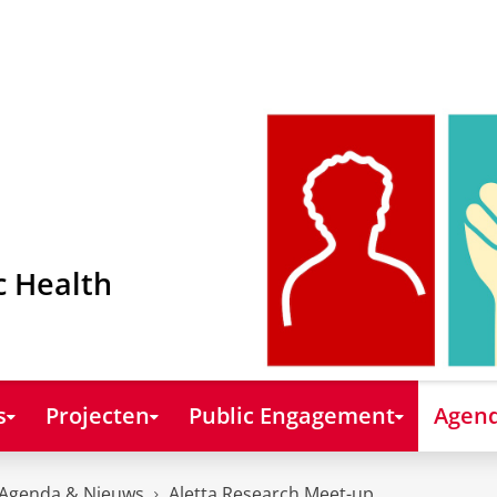
c Health
s
Projecten
Public Engagement
Agend
Agenda & Nieuws
Aletta Research Meet-up