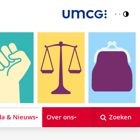
Contr
Nederlands
English
a & Nieuws
Over ons
Zoeken