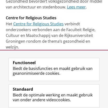
Gezondheid bevordert volksgezondheid door middel
van architectuur en stedenbouw.
Lees meer
.
Centre for Religious Studies
Het
Centre for Religious Studies
verbindt
onderzoekers verbonden aan de Faculteit Religie,
Cultuur en Maatschappij van de Rijksuniversiteit
Groningen rondom de thema’s gezondheid en
welzijn.
Lees
hier
een blog over de opening van het centre,
geschreven door Jochen Mierau.
Functioneel
Lees
hier
een nieuwsbericht van Medisch Contact:
Biedt de basisfuncties en maakt gebruik van
'Groningse onderzoekers zetten
geanonimiseerde cookies.
gezondheidsonderzoek in etalage'.
Laatst gewijzigd:
26 april 2024 16:10
Standaard
Biedt de optimale werking en maakt gebruik
View this page in:
English
van onder andere videocookies.