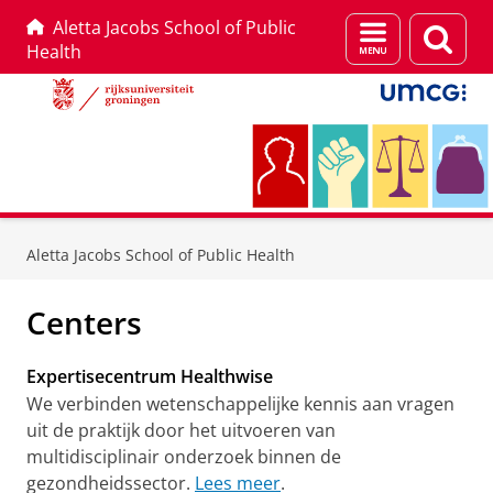
Aletta Jacobs School of Public
Menu
Zoek
Health
en
zoeken
Skip
Skip
to
to
Aletta Jacobs School of Public Health
Content
Navigation
Centers
Expertisecentrum Healthwise
We verbinden wetenschappelijke kennis aan vragen
uit de praktijk door het uitvoeren van
multidisciplinair onderzoek binnen de
gezondheidssector.
Lees meer
.