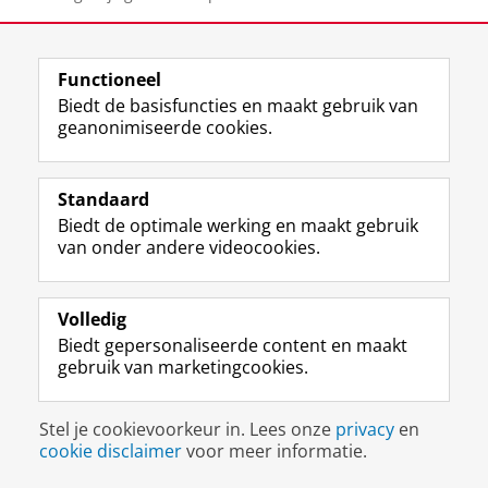
View this page in:
English
Functioneel
Biedt de basisfuncties en maakt gebruik van
F
I
M
B
geanonimiseerde cookies.
Volg ons op
a
n
a
l
c
s
s
u
e
t
t
e
Over ons
Standaard
b
a
o
s
Biedt de optimale werking en maakt gebruik
Databases
o
g
d
k
van onder andere videocookies.
o
r
o
y
Laatste nieuws
k
a
n
p
p
m
p
r
Volledig
a
-
r
o
Disclaimer & Copyright
Privacy
Cookies
g
a
o
f
Biedt gepersonaliseerde content en maakt
Inloggen
i
c
f
i
gebruik van marketingcookies.
n
c
i
e
a
o
e
l
Stel je cookievoorkeur in. Lees onze
privacy
en
R
u
l
R
cookie disclaimer
voor meer informatie.
i
n
R
i
j
t
i
j