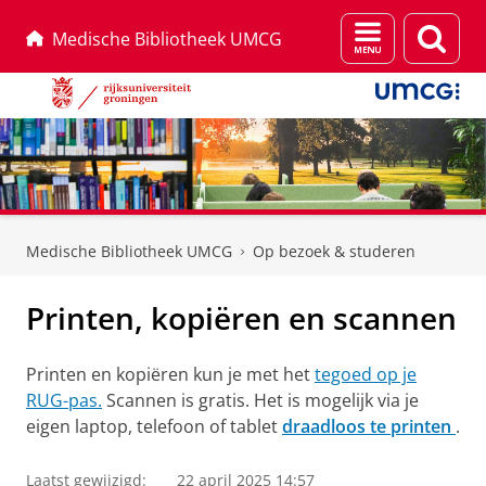
Menu
Zoek
Medische Bibliotheek UMCG
en
zoeken
Skip
Skip
to
to
Medische Bibliotheek UMCG
Op bezoek & studeren
Content
Navigation
Printen, kopiëren en scannen
Printen en kopiëren kun je met het
tegoed op je
RUG-pas.
Scannen is gratis. Het is mogelijk via je
eigen laptop, telefoon of tablet
draadloos te printen
.
Laatst gewijzigd:
22 april 2025 14:57