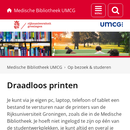
Menu
Zoek
Medische Bibliotheek UMCG
en
zoeken
Skip
Skip
to
to
Medische Bibliotheek UMCG
Op bezoek & studeren
Content
Navigation
Draadloos printen
Je kunt via je eigen pc, laptop, telefoon of tablet een
bestand te versturen naar de printers van de
Rijksuniversiteit Groningen, zoals die in de Medische
Bibliotheek. Je hoeft niet ingelogd te zijn op één van
de studentwerkplekken, je kunt altijd en overal je