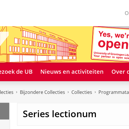
O
ezoek de UB
Nieuws en activiteiten
Over 
lecties
Bijzondere Collecties
Collecties
Programmata
Series lectionum