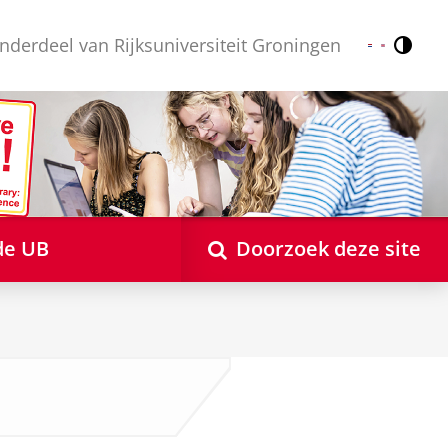
nderdeel van Rijksuniversiteit Groningen
Contr
Nederlands
English
de UB
Doorzoek deze site