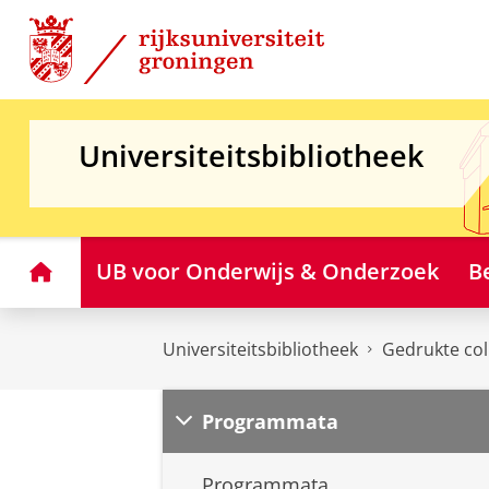
Skip
Skip
to
to
Content
Navigation
Universiteitsbibliotheek
Home
UB voor Onderwijs & Onderzoek
B
Universiteitsbibliotheek
Gedrukte col
Programmata
Programmata