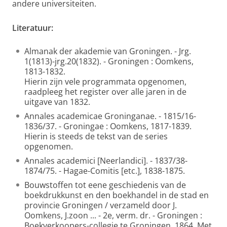
andere universiteiten.
Literatuur:
Almanak der akademie van Groningen. - Jrg.
1(1813)-jrg.20(1832). - Groningen : Oomkens,
1813-1832.
Hierin zijn vele programmata opgenomen,
raadpleeg het register over alle jaren in de
uitgave van 1832.
Annales academicae Groninganae. - 1815/16-
1836/37. - Groningae : Oomkens, 1817-1839.
Hierin is steeds de tekst van de series
opgenomen.
Annales academici [Neerlandici]. - 1837/38-
1874/75. - Hagae-Comitis [etc.], 1838-1875.
Bouwstoffen tot eene geschiedenis van de
boekdrukkunst en den boekhandel in de stad en
provincie Groningen / verzameld door J.
Oomkens, J.zoon ... - 2e, verm. dr. - Groningen :
Boekverkoopers-collegie te Groningen, 1864. Met