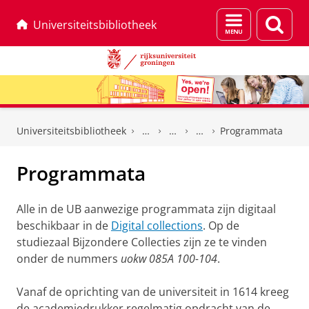
Menu
Zoek
Universiteitsbibliotheek
en
zoeken
Skip
Skip
to
to
Universiteitsbibliotheek
Programmata
Content
Navigation
Programmata
Alle in de UB aanwezige programmata zijn digitaal
beschikbaar in de
Digital collections
. Op de
studiezaal Bijzondere Collecties zijn ze te vinden
onder de nummers
uokw 085A 100-104
.
Vanaf de oprichting van de universiteit in 1614 kreeg
de academiedrukker regelmatig opdracht van de