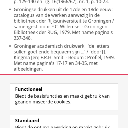
p. 129-140 en jrg. 16(1966/67), nr. 1, p. 10-23.
Groningse drukken uit de 17de en 18de eeuw :
catalogus van de werken aanwezig in de
bibliotheek der Rijksuniversiteit te Groningen /
samengest. door F.C. Willemse. - Groningen :
Bibliotheek der RUG, 1979. Met name pagina's
337-348.
Groninger academisch drukwerk : 'de letters
sullen goet ende bequaem sijn ...' / [door] J.
Kingma [en] F.R.H. Smit. - Bedum : Profiel, 1989.
Met name pagina's 17-17 en 34-35, met
afbeeldingen.
Laatst gewijzigd:
07 juli 2026 09:42
Functioneel
Biedt de basisfuncties en maakt gebruik van
geanonimiseerde cookies.
M
I
Volg ons op
a
n
Standaard
s
s
Biedt de optimale werking en maakt gebruik