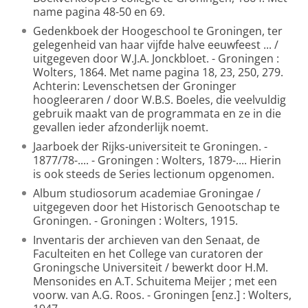
name pagina 48-50 en 69.
Gedenkboek der Hoogeschool te Groningen, ter
gelegenheid van haar vijfde halve eeuwfeest ... /
uitgegeven door W.J.A. Jonckbloet. - Groningen :
Wolters, 1864. Met name pagina 18, 23, 250, 279.
Achterin: Levenschetsen der Groninger
hoogleeraren / door W.B.S. Boeles, die veelvuldig
gebruik maakt van de programmata en ze in die
gevallen ieder afzonderlijk noemt.
Jaarboek der Rijks-universiteit te Groningen. -
1877/78-.... - Groningen : Wolters, 1879-.... Hierin
is ook steeds de Series lectionum opgenomen.
Album studiosorum academiae Groningae /
uitgegeven door het Historisch Genootschap te
Groningen. - Groningen : Wolters, 1915.
Inventaris der archieven van den Senaat, de
Faculteiten en het College van curatoren der
Groningsche Universiteit / bewerkt door H.M.
Mensonides en A.T. Schuitema Meijer ; met een
voorw. van A.G. Roos. - Groningen [enz.] : Wolters,