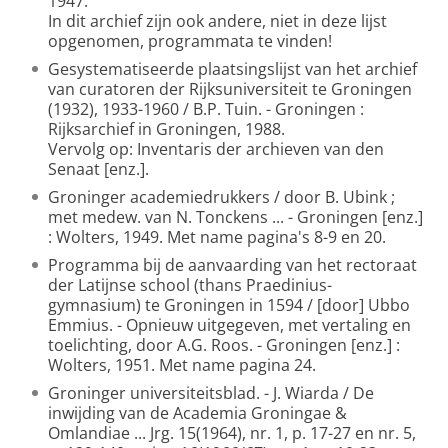
1947.
In dit archief zijn ook andere, niet in deze lijst
opgenomen, programmata te vinden!
Gesystematiseerde plaatsingslijst van het archief
van curatoren der Rijksuniversiteit te Groningen
(1932), 1933-1960 / B.P. Tuin. - Groningen :
Rijksarchief in Groningen, 1988.
Vervolg op: Inventaris der archieven van den
Senaat [enz.].
Groninger academiedrukkers / door B. Ubink ;
met medew. van N. Tonckens ... - Groningen [enz.]
: Wolters, 1949. Met name pagina's 8-9 en 20.
Programma bij de aanvaarding van het rectoraat
der Latijnse school (thans Praedinius-
gymnasium) te Groningen in 1594 / [door] Ubbo
Emmius. - Opnieuw uitgegeven, met vertaling en
toelichting, door A.G. Roos. - Groningen [enz.] :
Wolters, 1951. Met name pagina 24.
Groninger universiteitsblad. - J. Wiarda / De
inwijding van de Academia Groningae &
Omlandiae ... Jrg. 15(1964), nr. 1, p. 17-27 en nr. 5,