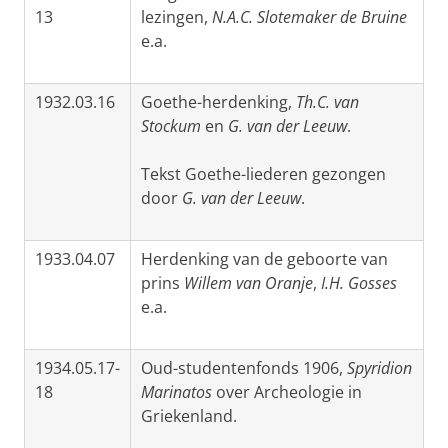
13
lezingen,
N.A.C. Slotemaker de Bruine
e.a.
1932.03.16
Goethe-herdenking,
Th.C. van
Stockum
en
G. van der Leeuw
.
Tekst Goethe-liederen gezongen
door
G. van der Leeuw
.
1933.04.07
Herdenking van de geboorte van
prins
Willem van Oranje
,
I.H. Gosses
e.a.
1934.05.17-
Oud-studentenfonds 1906,
Spyridion
18
Marinatos
over Archeologie in
Griekenland.