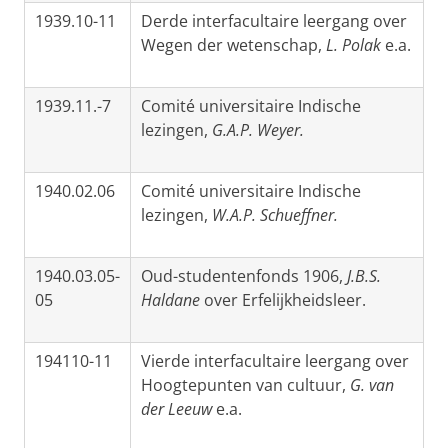
1939.10-11
Derde interfacultaire leergang over
Wegen der wetenschap,
L. Polak
e.a.
1939.11.-7
Comité universitaire Indische
lezingen,
G.A.P. Weyer.
1940.02.06
Comité universitaire Indische
lezingen,
W.A.P. Schueffner.
1940.03.05-
Oud-studentenfonds 1906,
J.B.S.
05
Haldane
over Erfelijkheidsleer.
194110-11
Vierde interfacultaire leergang over
Hoogtepunten van cultuur,
G. van
der Leeuw
e.a.