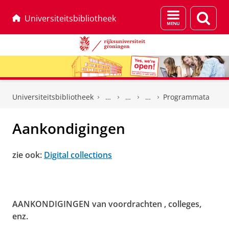
Menu
Zoek
Universiteitsbibliotheek
en
zoeken
Skip
Skip
to
to
Universiteitsbibliotheek
Programmata
Content
Navigation
Aankondigingen
zie ook:
Digital collections
AANKONDIGINGEN van voordrachten , colleges,
enz.