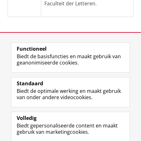
Faculteit der Letteren.
Laatst gewijzigd:
12 juni 2025 13:37
Functioneel
Biedt de basisfuncties en maakt gebruik van
geanonimiseerde cookies.
M
I
Volg ons op
a
n
Standaard
s
s
Biedt de optimale werking en maakt gebruik
t
t
De UB voor medewerkers
van onder andere videocookies.
o
a
De UB voor studenten
d
g
o
r
Praktisch
n
a
Volledig
p
m
Biedt gepersonaliseerde content en maakt
Over de UB
r
-
gebruik van marketingcookies.
o
a