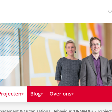
O
Projecten
Blog
Over ons
nagement & Organisational Behaviour (HRM&OB)
Projec