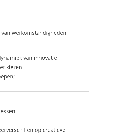
oed van werkomstandigheden
; dynamiek van innovatie
et kiezen
oepen;
cessen
eerverschillen op creatieve