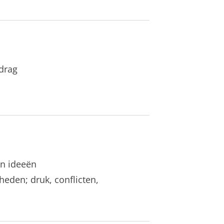
edrag
n ideeën
eden; druk, conflicten,