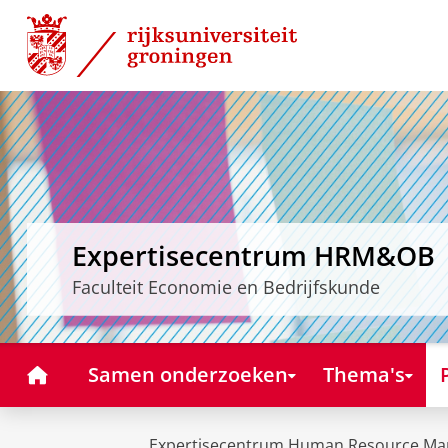
Skip
Skip
to
to
Content
Navigation
Expertisecentrum HRM&OB
Faculteit Economie en Bedrijfskunde
Home
Samen onderzoeken
Thema's
Expertisecentrum Human Resource Ma