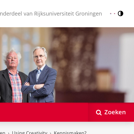
nderdeel van Rijksuniversiteit Groningen
Contr
Nederlands
English
Zoeken
ten
Using Creativity
Kennismaken?