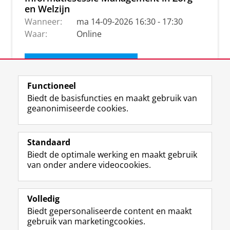
en Welzijn
Wanneer:
ma 14-09-2026 16:30 - 17:30
Waar:
Online
Ontvang de nieuwsbrief
Functioneel
Biedt de basisfuncties en maakt gebruik van
geanonimiseerde cookies.
Standaard
Biedt de optimale werking en maakt gebruik
van onder andere videocookies.
Volledig
I
L
Y
Volg ons op
Biedt gepersonaliseerde content en maakt
n
i
o
gebruik van marketingcookies.
s
n
u