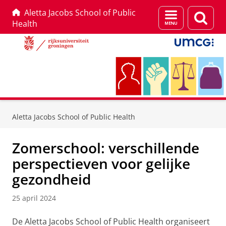
Aletta Jacobs School of Public
Menu
Zoek
Health
en
zoeken
Skip
Skip
to
to
Aletta Jacobs School of Public Health
Content
Navigation
Zomerschool: verschillende
perspectieven voor gelijke
gezondheid
25 april 2024
De Aletta Jacobs School of Public Health organiseert