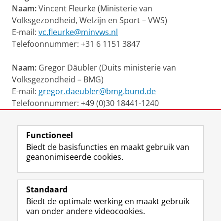
Naam:
Vincent Fleurke (Ministerie van
Volksgezondheid, Welzijn en Sport – VWS)
E-mail:
vc.fleurke@minvws.nl
Telefoonnummer: +31 6 1151 3847
Naam:
Gregor Däubler (Duits ministerie van
Volksgezondheid – BMG)
E-mail:
gregor.daeubler@bmg.bund.de
Telefoonnummer: +49 (0)30 18441-1240
Naam:
Lisanne van Essen (Cross-border Institute of
Functioneel
Healthcare Systems and Prevention - CBI)
Biedt de basisfuncties en maakt gebruik van
E-mail:
CBI@rug.nl
geanonimiseerde cookies.
Telefoon: 050-36 327 64
Laatst gewijzigd:
20 januari 2026 13:09
Standaard
Biedt de optimale werking en maakt gebruik
View this page in:
Deutsch
English
van onder andere videocookies.