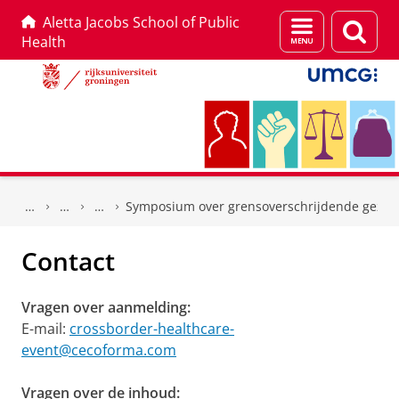
Aletta Jacobs School of Public
Menu
Zoek
Health
en
zoeken
Skip
Skip
to
to
Symposium over grensoverschrijdende gezon
Content
Navigation
Contact
Vragen over aanmelding:
E-mail:
crossborder-healthcare-
event@cecoforma.com
Vragen over de inhoud: