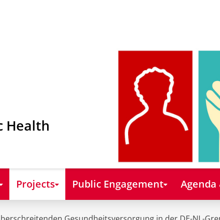
c Health
Projects
Public Engagement
Agenda
überschreitenden Gesundheitsversorgung in der DE-NL-Gre