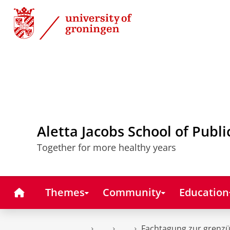
Skip
Skip
to
to
Content
Navigation
Aletta Jacobs School of Publi
Together for more healthy years
Home
Themes
Community
Education
Fachtagung zur grenz