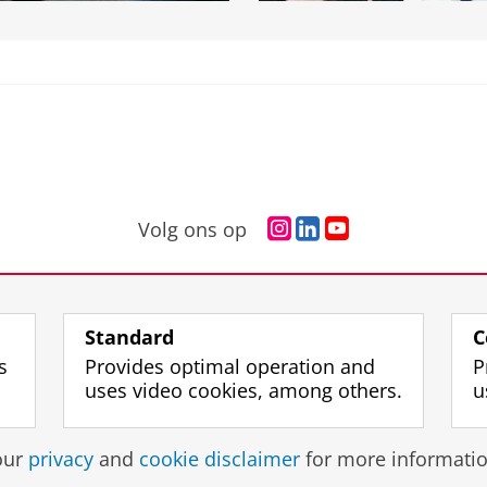
I
L
Y
Volg ons op
n
i
o
s
n
u
t
k
T
a
e
u
Standard
C
g
d
b
s
Provides optimal operation and
P
r
I
e
uses video cookies, among others.
u
a
n
c
m
P
h
a
a
a
Disclaimer & Copyright
Privacy
Cookies
Lo
our
privacy
and
cookie disclaimer
for more informatio
c
g
n