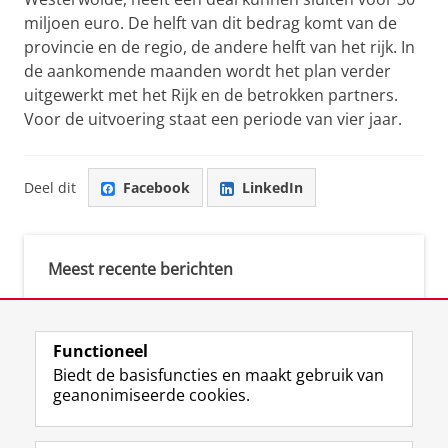
miljoen euro. De helft van dit bedrag komt van de
provincie en de regio, de andere helft van het rijk. In
de aankomende maanden wordt het plan verder
uitgewerkt met het Rijk en de betrokken partners.
Voor de uitvoering staat een periode van vier jaar.
Deel dit
Facebook
LinkedIn
Meest recente berichten
Meest gebruikte tags
Functioneel
Biedt de basisfuncties en maakt gebruik van
justice (1)
geanonimiseerde cookies.
Aletta's Talent Network (1)
Resilience (1)