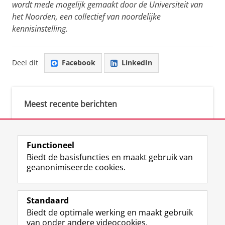
wordt mede mogelijk gemaakt door de Universiteit van
het Noorden, een collectief van noordelijke
kennisinstelling.
Deel dit
Facebook
LinkedIn
Meest recente berichten
Meest gebruikte tags
Functioneel
Biedt de basisfuncties en maakt gebruik van
justice (1)
geanonimiseerde cookies.
Aletta's Talent Network (1)
Resilience (1)
Standaard
Biedt de optimale werking en maakt gebruik
van onder andere videocookies.