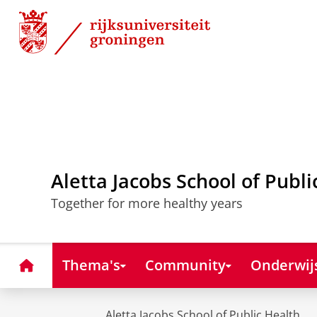
Skip
Skip
to
to
Content
Navigation
Aletta Jacobs School of Publi
Together for more healthy years
Home
Thema's
Community
Onderwij
Aletta Jacobs School of Public Health