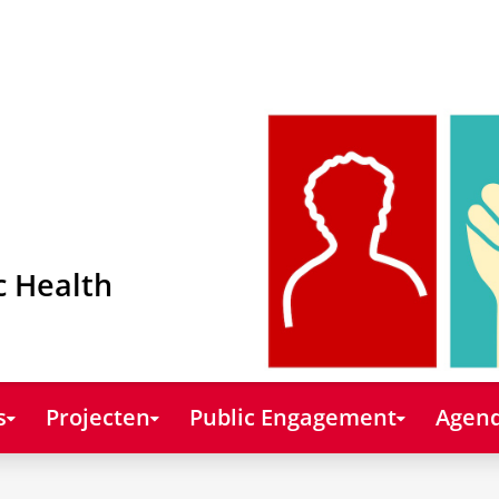
c Health
s
Projecten
Public Engagement
Agend