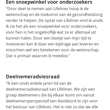
Een snoepwinkel voor onderzoekers
“Door deel te nemen aan Lifelines hoop ik de
wetenschap en de toekomst van de gezondheidzorg
verder te helpen. De opzet van Lifelines vind ik uniek.
Ik zie het als een snoepwinkel voor onderzoekers,
voor hen is het ongelooflijk wat ze er allemaal uit
kunnen halen. Door een beetje van mijn tijd te
investeren kan ik daar een bijdrage aan leveren en
misschien wel iets betekenen voor de wetenschap.
Dat is primair waarom ik meedoe.”
Lifelines-deelnemer Jeannette Wijbenga over het
Lifelines Corona-onderzoek
Pas uw cookie instellingen aan
om deze
video te zien
Deelnemeradviesraad
“Ik ben sinds enkele jaren lid van de
deelnemersadviesraad van Lifelines. We zijn een
groep deelnemers die bij elkaar komt om vanuit
deelnemersperspectief een klankbord te zijn voor
het bestuur van Lifelines. Het is niet zo dat we alle