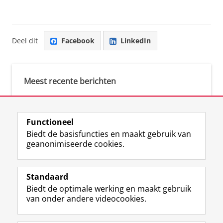
Deel dit
Facebook
LinkedIn
Meest recente berichten
Meest gebruikte tags
Functioneel
Biedt de basisfuncties en maakt gebruik van
justice (1)
geanonimiseerde cookies.
Aletta's Talent Network (1)
Resilience (1)
Standaard
Biedt de optimale werking en maakt gebruik
van onder andere videocookies.