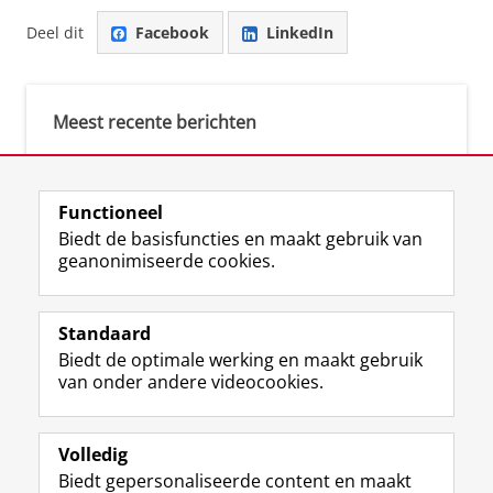
Deel dit
Facebook
LinkedIn
Meest recente berichten
Meest gebruikte tags
Functioneel
Biedt de basisfuncties en maakt gebruik van
justice (1)
geanonimiseerde cookies.
Aletta's Talent Network (1)
Resilience (1)
Standaard
Biedt de optimale werking en maakt gebruik
van onder andere videocookies.
Volledig
I
L
Y
Volg ons op
Biedt gepersonaliseerde content en maakt
n
i
o