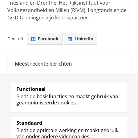
Friesland en Drenthe. Het Rijksinstituut voor
Volksgezondheid en Milieu (RIVM), Longfonds en de
GGD Groningen zijn kennispartner.
Deel dit
Facebook
LinkedIn
Meest recente berichten
Meest gebruikte tags
Functioneel
Biedt de basisfuncties en maakt gebruik van
justice (1)
geanonimiseerde cookies.
Aletta's Talent Network (1)
Resilience (1)
Standaard
Biedt de optimale werking en maakt gebruik
van onder andere videocookies.