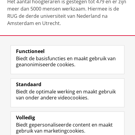
Het aantal hoogleraren is gestegen tot 479 en er zijn
meer dan 5000 mensen werkzaam. Hiermee is de
RUG de derde universiteit van Nederland na
Amsterdam en Utrecht.
Laatst gewijzigd:
22 juni 2026 07:17
Functioneel
View this page in:
English
Biedt de basisfuncties en maakt gebruik van
geanonimiseerde cookies.
F
T
I
Volg ons op
a
w
n
Standaard
c
i
s
Biedt de optimale werking en maakt gebruik
e
t
t
Over het museum
van onder andere videocookies.
b
t
a
Ook interessant
o
e
g
o
r
r
Praktisch
k
p
a
Volledig
p
r
m
Biedt gepersonaliseerde content en maakt
Volg ons op
a
o
-
gebruik van marketingcookies.
g
f
a