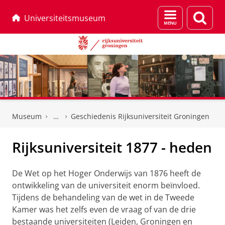
Menu
Zoek
Universiteitsmuseum
en
zoeken
Skip
Skip
to
to
Museum
Geschiedenis Rijksuniversiteit Groningen
Content
Navigation
Rijksuniversiteit 1877 - heden
De Wet op het Hoger Onderwijs van 1876 heeft de
ontwikkeling van de universiteit enorm beïnvloed.
Tijdens de behandeling van de wet in de Tweede
Kamer was het zelfs even de vraag of van de drie
bestaande universiteiten (Leiden, Groningen en