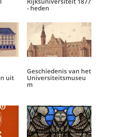
l
Rijksuniversiteit 1877
- heden
Geschiedenis van het
n uit
Universiteitsmuseu
m