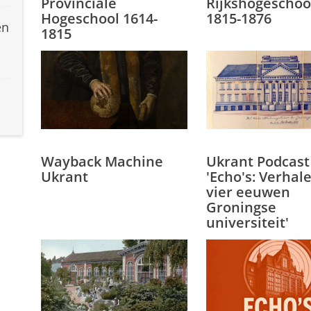
Provinciale
Rijkshogeschoo
Hogeschool 1614-
1815-1876
en
1815
Wayback Machine
Ukrant Podcast
Ukrant
'Echo's: Verhale
vier eeuwen
Groningse
universiteit'