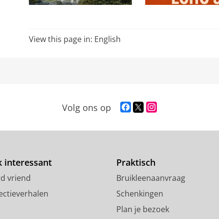
View this page in:
English
F
T
I
Volg ons op
a
w
n
c
i
s
e
t
t
b
t
a
o
e
g
 interessant
Praktisch
o
r
r
d vriend
Bruikleenaanvraag
k
p
a
p
r
m
ectieverhalen
Schenkingen
a
o
-
Plan je bezoek
g
f
a