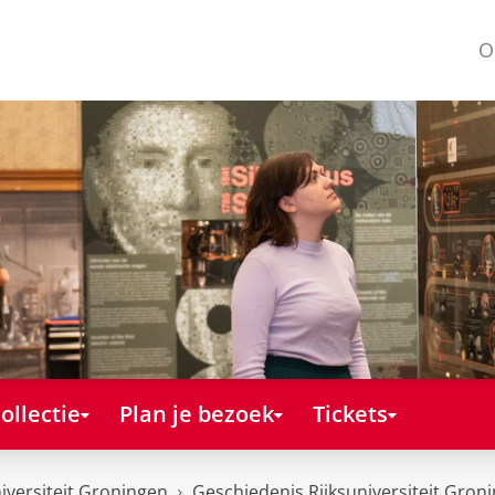
O
ollectie
Plan je bezoek
Tickets
iversiteit Groningen
Geschiedenis Rijksuniversiteit Gron