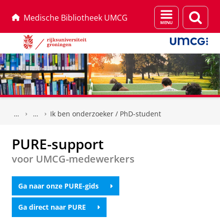
Menu
Zoek
Medische Bibliotheek UMCG
en
zoeken
Skip
Skip
to
to
Ik ben onderzoeker / PhD-student
Content
Navigation
PURE-support
voor UMCG-medewerkers
Ga naar onze PURE-gids
Ga direct naar PURE