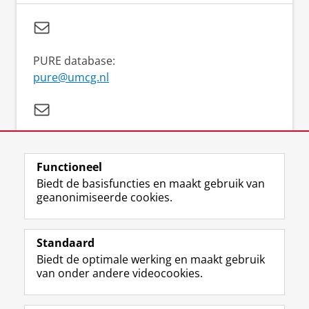
PURE database:
pure@umcg.nl
Referentie management (EndNote/ Mendeley):
refman@umcg.nl
Functioneel
Biedt de basisfuncties en maakt gebruik van
geanonimiseerde cookies.
Standaard
F
I
M
B
Volg ons op
Biedt de optimale werking en maakt gebruik
a
n
a
l
van onder andere videocookies.
c
s
s
u
e
t
t
e
Over ons
b
a
o
s