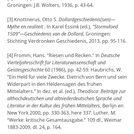
Groningen: J.B. Wolters, 1936, p. 43-64.
[3] Knottnerus, Otto S.
Dollardgeschiedenis(sen)—
Mythe en realiteit
. In Karel Essink (ed.),
“Stormvloed
1509”—Geschiedenis van de Dollard
, Groningen:
Stichting Verdronken Geschiedenis, 2013, pp. 95-116.
[4] Fromm, Hans. “Riesen und Recken.” In
Deutsche
Vierteljahrsschrift für Literaturwissenschaft und
Geistesgeschichte
60 (1986), pp. 42-59. Haubrichs, W.
“Ein Held für viele Zwecke. Dietrich von Bern und sein
Widerpart in den Heldensagen des frühen
Mittelalters.” In dez. et al. (ed.),
Theodisca: Beiträge zur
althochdeutschen und altniederdeutschen Sprache und
Literatur in der Kultur des frühen Mittelalters
, Berlijn en
New York 2000, pp. 330-363, here 337. Luther, M.
“Werke: kritische Gesamtausgabe.” 109 dl., Weimar
1883-2009, dl. 24, p. 164.