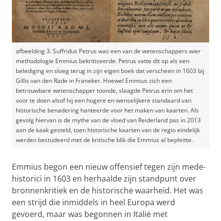
afbeelding 3: Suffridus Petrus was een van de wetenschappers wier
methodologie Emmius bekritiseerde. Petrus vatte dit op als een
belediging en sloeg terug in zijn eigen boek dat verscheen in 1603 bij
Gillis van den Rade in Franeker. Hoewel Emmius zich een
betrouwbare wetenschapper toonde, slaagde Petrus erin om het
voor te doen alsof hij een hogere en wenselijkere standaard van
historische benadering hanteerde voor het maken van kaarten. Als
gevolg hiervan is de mythe van de vloed van Reiderland pas in 2013
aan de kaak gesteld, toen historische kaarten van de regio eindelijk
werden bestudeerd met de kritische blik die Emmius al bepleitte.
Emmius begon een nieuw offensief tegen zijn mede-
historici in 1603 en herhaalde zijn standpunt over
bronnenkritiek en de historische waarheid. Het was
een strijd die inmiddels in heel Europa werd
gevoerd, maar was begonnen in Italië met