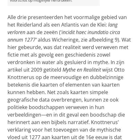
voorschot op mogelijke herdrukken.
Alle drie presenteerden het voormalige gebied van
het Reiderland als een Atlantis van de Klei:
lang
verloren
aan de zeeën (‘
incidit haec inundatio circa
annum 1277’
aldus Wicheringe, zie afbeelding 9). Wat
hier gebeurde, was dat realiteit werd verweven met
fictie met als gevolg een geschiedenis zowel
verdronken in water als gesluierd in mythe. In zijn
artikel uit 2009 getiteld
Mythe en Realiteit
wijst Otto
Knottnerus op de meervoudige en dubbelzinnige
betekenis die kaarten of elementen van kaarten
kunnen hebben. Net zoals kaarten simpele
geografische data overbrengen, kunnen ze ook
politieke boodschappen verweven in hun
verbeeldingen—en in dit geval een boodschap die
herinnert aan een bijbels narratief. Knottnerus’
verklaring voor het toevoegen van de mythische
vloed uit 1277 aan kaarten uit de 16e eeuw is dat