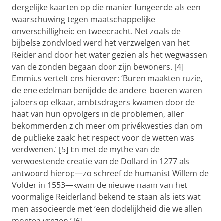
dergelijke kaarten op die manier fungeerde als een
waarschuwing tegen maatschappelijke
onverschilligheid en tweedracht. Net zoals de
bijbelse zondvloed werd het verzwelgen van het
Reiderland door het water gezien als het wegwassen
van de zonden begaan door zijn bewoners. [4]
Emmius vertelt ons hierover: ‘Buren maakten ruzie,
de ene edelman benijdde de andere, boeren waren
jaloers op elkaar, ambtsdragers kwamen door de
haat van hun opvolgers in de problemen, allen
bekommerden zich meer om privékwesties dan om
de publieke zaak; het respect voor de wetten was
verdwenen.’ [5] En met de mythe van de
verwoestende creatie van de Dollard in 1277 als
antwoord hierop—zo schreef de humanist Willem de
Volder in 1553—kwam de nieuwe naam van het
voormalige Reiderland bekend te staan als iets wat
men associeerde met ‘een dodelijkheid die we allen
moeten vrezen.’ [6]