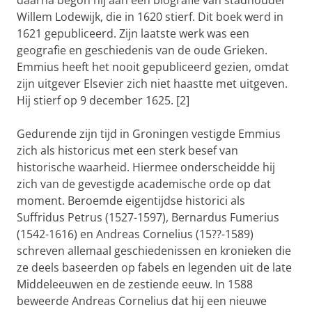
daarna begon hij aan een biografie van stadhouder
Willem Lodewijk, die in 1620 stierf. Dit boek werd in
1621 gepubliceerd. Zijn laatste werk was een
geografie en geschiedenis van de oude Grieken.
Emmius heeft het nooit gepubliceerd gezien, omdat
zijn uitgever Elsevier zich niet haastte met uitgeven.
Hij stierf op 9 december 1625. [2]
Gedurende zijn tijd in Groningen vestigde Emmius
zich als historicus met een sterk besef van
historische waarheid. Hiermee onderscheidde hij
zich van de gevestigde academische orde op dat
moment. Beroemde eigentijdse historici als
Suffridus Petrus (1527-1597), Bernardus Fumerius
(1542-1616) en Andreas Cornelius (15??-1589)
schreven allemaal geschiedenissen en kronieken die
ze deels baseerden op fabels en legenden uit de late
Middeleeuwen en de zestiende eeuw. In 1588
beweerde Andreas Cornelius dat hij een nieuwe