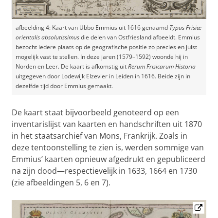
afbeelding 4: Kaart van Ubbo Emmius uit 1616 genaamd
Typus Frisiæ
orientalis absolutissimus
die delen van Ostfriesland afbeeldt. Emmius
bezocht iedere plaats op de geografische positie zo precies en juist
mogelijk vast te stellen. In deze jaren (1579–1592) woonde hij in
Norden en Leer. De kaart is afkomstig uit
Rerum Frisicarum Historia
uitgegeven door Lodewijk Elzevier in Leiden in 1616. Beide zijn in
dezelfde tijd door Emmius gemaakt.
De kaart staat bijvoorbeeld genoteerd op een
inventarislijst van kaarten en handschriften uit 1870
in het staatsarchief van Mons, Frankrijk. Zoals in
deze tentoonstelling te zien is, werden sommige van
Emmius’ kaarten opnieuw afgedrukt en gepubliceerd
na zijn dood—respectievelijk in 1633, 1664 en 1730
(zie afbeeldingen 5, 6 en 7).