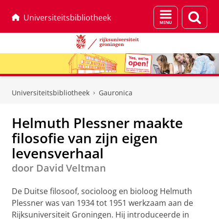
Menu
Zoek
Universiteitsbibliotheek
en
zoeken
Skip
Skip
to
to
Universiteitsbibliotheek
Gauronica
Content
Navigation
Helmuth Plessner maakte
filosofie van zijn eigen
levensverhaal
door David Veltman
De Duitse filosoof, socioloog en bioloog Helmuth
Plessner was van 1934 tot 1951 werkzaam aan de
Rijksuniversiteit Groningen. Hij introduceerde in