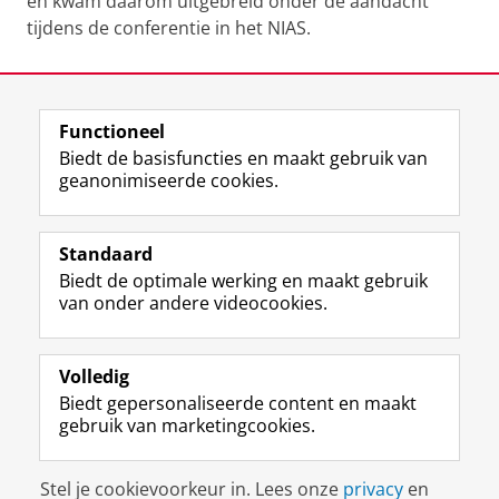
en kwam daarom uitgebreid onder de aandacht
tijdens de conferentie in het NIAS.
Laatst gewijzigd:
26 september 2025 12:05
Functioneel
View this page in:
English
Biedt de basisfuncties en maakt gebruik van
geanonimiseerde cookies.
M
I
Volg ons op
a
n
Standaard
s
s
Biedt de optimale werking en maakt gebruik
t
t
De UB voor medewerkers
van onder andere videocookies.
o
a
De UB voor studenten
d
g
o
r
Praktisch
n
a
Volledig
p
m
Biedt gepersonaliseerde content en maakt
Over de UB
r
-
gebruik van marketingcookies.
o
a
f
c
Disclaimer & Copyright
Privacy
Cookies
i
c
Stel je cookievoorkeur in. Lees onze
privacy
en