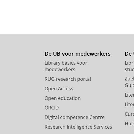
De UB voor medewerkers
De 
Library basics voor
Lib
medewerkers
stu
Zoe
RUG research portal
Gui
Open Access
Lit
Open education
Lit
ORCID
Cur
Digital competence Centre
Hui
Research Intelligence Services