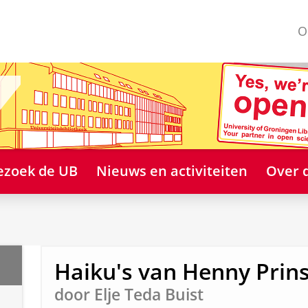
O
ezoek de UB
Nieuws en activiteiten
Over 
Haiku's van Henny Prin
door Elje Teda Buist