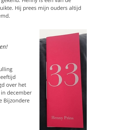
kte. Hij prees mijn ouders altijd
emd.
en!
ulling
eeftijd
gd over het
d in december
de Bijzondere