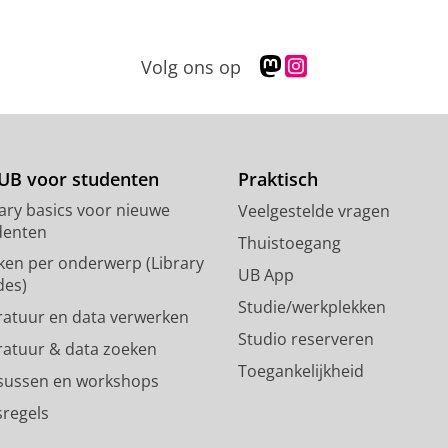
M
I
Volg ons op
a
n
s
s
t
t
o
a
d
g
UB voor studenten
Praktisch
o
r
rary basics voor nieuwe
Veelgestelde vragen
n
a
denten
p
m
Thuistoegang
ken per onderwerp (Library
r
-
UB App
des)
o
a
Studie/werkplekken
f
c
eratuur en data verwerken
i
c
Studio reserveren
eratuur & data zoeken
e
o
Toegankelijkheid
l
u
sussen en workshops
R
n
sregels
i
t
j
R