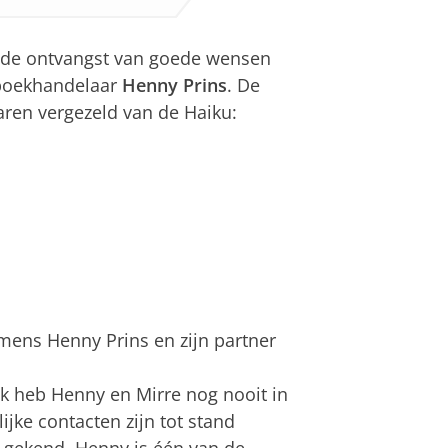
n de ontvangst van goede wensen
n boekhandelaar
Henny Prins
. De
ren vergezeld van de Haiku:
mens Henny Prins en zijn partner
 Ik heb Henny en Mirre nog nooit in
jke contacten zijn tot stand
 gekend. Henny is één van de