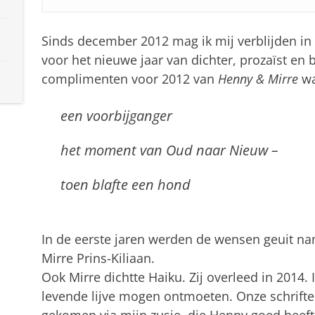
Sinds december 2012 mag ik mij verblijden i
voor het nieuwe jaar van dichter, prozaïst e
complimenten voor 2012 van
Henny & Mirre
wa
een voorbijganger
het moment van Oud naar Nieuw –
toen blafte een hond
In de eerste jaren werden de wensen geuit na
Mirre Prins-Kiliaan.
Ook Mirre dichtte Haiku. Zij overleed in 2014.
levende lijve mogen ontmoeten. Onze schrifteli
gekomen via mijn zusje, die Henny goed heeft