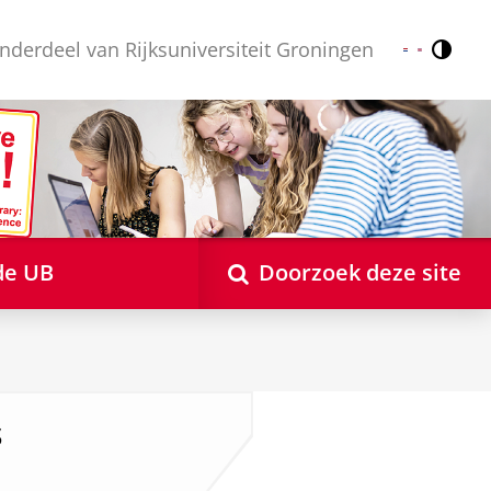
nderdeel van Rijksuniversiteit Groningen
Contr
Nederlands
English
de UB
Doorzoek deze site
s