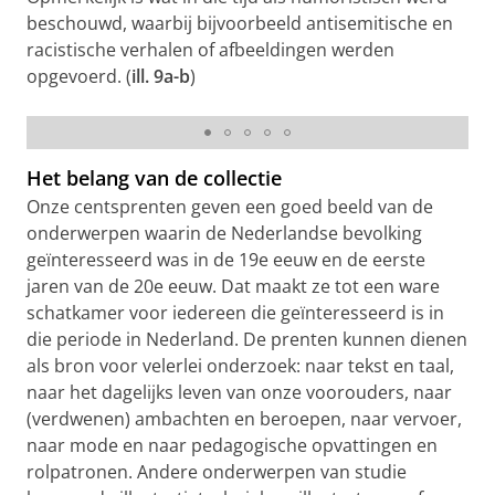
beschouwd, waarbij bijvoorbeeld antisemitische en
racistische verhalen of afbeeldingen werden
opgevoerd. (
ill. 9a-b
)
8b. Gruwelijke afbeeldingen: ‘Geschiedenis van een wolf’
(uklu 05-21-101)
Het belang van de collectie
Onze centsprenten geven een goed beeld van de
onderwerpen waarin de Nederlandse bevolking
geïnteresseerd was in de 19e eeuw en de eerste
jaren van de 20e eeuw. Dat maakt ze tot een ware
schatkamer voor iedereen die geïnteresseerd is in
die periode in Nederland. De prenten kunnen dienen
als bron voor velerlei onderzoek: naar tekst en taal,
naar het dagelijks leven van onze voorouders, naar
(verdwenen) ambachten en beroepen, naar vervoer,
naar mode en naar pedagogische opvattingen en
rolpatronen. Andere onderwerpen van studie