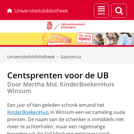
Menu
Zoek
Universiteitsbibliotheek
en
zoeken
Skip
Skip
to
to
Universiteitsbibliotheek
Gauronica
Content
Navigation
Centsprenten voor de UB
Door Martha Mol, KinderBoekenHuis
Winsum
Een jaar of tien geleden schonk iemand het
KinderBoekenHuis
in Winsum een verzameling oude
prenten. De naam van de schenker is inmiddels niet
meer te achterhalen, maar een regelmatige
bezoeker uit die tijd bleek erg geïnteresseerd: