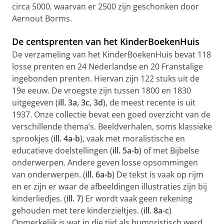
circa 5000, waarvan er 2500 zijn geschonken door
Aernout Borms.
De centsprenten van het KinderBoekenHuis
De verzameling van het KinderBoekenHuis bevat 118
losse prenten en 24 Nederlandse en 20 Franstalige
ingebonden prenten. Hiervan zijn 122 stuks uit de
19e eeuw. De vroegste zijn tussen 1800 en 1830
uitgegeven (
ill. 3a, 3c, 3d
), de meest recente is uit
1937. Onze collectie bevat een goed overzicht van de
verschillende thema’s. Beeldverhalen, soms klassieke
sprookjes (
ill. 4a-b
), vaak met moralistische en
educatieve doelstellingen (
ill. 5a-b
) of met Bijbelse
onderwerpen. Andere geven losse opsommingen
van onderwerpen. (
ill. 6a-b
) De tekst is vaak op rijm
en er zijn er waar de afbeeldingen illustraties zijn bij
kinderliedjes. (
ill. 7
) Er wordt vaak geen rekening
gehouden met tere kinderzieltjes. (
ill. 8a-c
)
Opmerkelijk is wat in die tijd als humoristisch werd