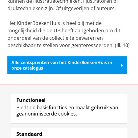
kunnen de illustratietechnieken, illustratoren of
druktechnieken zijn. Of uitgeverijen of auteurs.
Het KinderBoekenHuis is heel blij met de
mogelijkheid die de UB heeft aangeboden om dit
onderdeel van de collectie te bewaren en
beschikbaar te stellen voor geïnteresseerden. (
ill. 10
)
Alle centsprenten van het KinderBoekenHuis in
onze catalogus
Laatst gewijzigd:
25 juni 2026 11:22
Functioneel
View this page in:
English
Biedt de basisfuncties en maakt gebruik van
geanonimiseerde cookies.
M
I
Volg ons op
a
n
Standaard
s
s