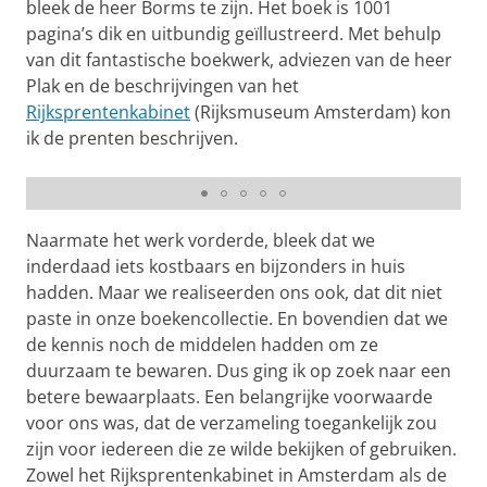
bleek de heer Borms te zijn. Het boek is 1001
pagina’s dik en uitbundig geïllustreerd. Met behulp
van dit fantastische boekwerk, adviezen van de heer
Plak en de beschrijvingen van het
Rijksprentenkabinet
(Rijksmuseum Amsterdam) kon
ik de prenten beschrijven.
1. Kinderprenten ... in de Nederlanden 1650–1950 (uokw
821S 005)
Naarmate het werk vorderde, bleek dat we
inderdaad iets kostbaars en bijzonders in huis
hadden. Maar we realiseerden ons ook, dat dit niet
paste in onze boekencollectie. En bovendien dat we
de kennis noch de middelen hadden om ze
duurzaam te bewaren. Dus ging ik op zoek naar een
betere bewaarplaats. Een belangrijke voorwaarde
voor ons was, dat de verzameling toegankelijk zou
zijn voor iedereen die ze wilde bekijken of gebruiken.
Zowel het Rijksprentenkabinet in Amsterdam als de