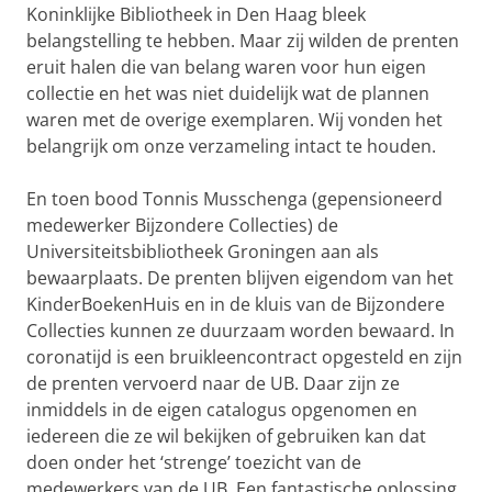
Koninklijke Bibliotheek in Den Haag bleek
belangstelling te hebben. Maar zij wilden de prenten
eruit halen die van belang waren voor hun eigen
collectie en het was niet duidelijk wat de plannen
waren met de overige exemplaren. Wij vonden het
belangrijk om onze verzameling intact te houden.
En toen bood Tonnis Musschenga (gepensioneerd
medewerker Bijzondere Collecties) de
Universiteitsbibliotheek Groningen aan als
bewaarplaats. De prenten blijven eigendom van het
KinderBoekenHuis en in de kluis van de Bijzondere
Collecties kunnen ze duurzaam worden bewaard. In
coronatijd is een bruikleencontract opgesteld en zijn
de prenten vervoerd naar de UB. Daar zijn ze
inmiddels in de eigen catalogus opgenomen en
iedereen die ze wil bekijken of gebruiken kan dat
doen onder het ‘strenge’ toezicht van de
medewerkers van de UB. Een fantastische oplossing.
3c. Prent van vóór 1830: ‘Sint Nicolaas’ (uklu 05-20-