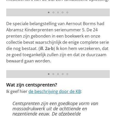
007/030)
De speciale belangstelling van Aernout Borms had
Abramsz Kinderprenten serienummer 5. De 24
prenten zijn gebonden in een boekwerk en onze
collectie bevat waarschijnlijk de enige complete serie
die nog bestaat. (
ill. 2a-b
) Ik kon hem verzekeren, dat
ze goed toegankelijk zullen zijn en dat ze duurzaam
bewaard gaan worden.
5b. Moralistisch: ‘Gevolgen van de eerste sigaar’ (uklu
05-21-105)
Wat zijn centsprenten?
Ik geef hier
de beschrijving door de KB
:
Centsprenten zijn een goedkope vorm van
massadrukwerk uit de achttiende en
negentiende eeuw. De afgebeelde