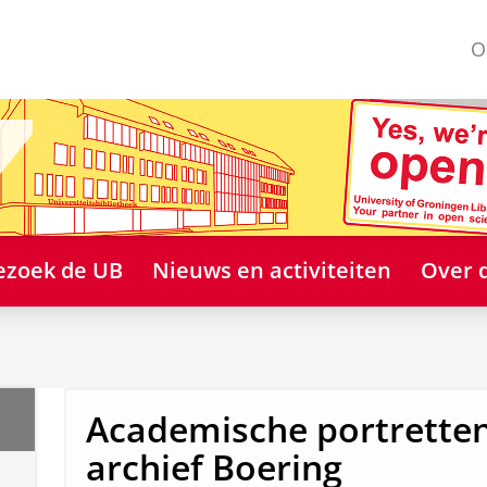
O
ezoek de UB
Nieuws en activiteiten
Over 
Academische portretten
archief Boering