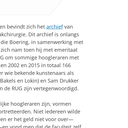
en bevindt zich het
archief
van
chirurgie. Dit archief is onlangs
e die Boering, in samenwerking met
 zich nam toen hij met emeritaat
e RUG om sommige hoogleraren met
ssen 2002 en 2015 in totaal 166
er wie bekende kunstenaars als
g (Bakels en Lokin) en Sam Drukker
 van de RUG zijn vertegenwoordigd.
ijke hoogleraren zijn, vormen
tretteerden. Niet iedereen wilde
en er het geld niet voor over—
en vond men dat de faculteit zelf