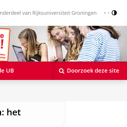
nderdeel van Rijksuniversiteit Groningen
Contr
Nederlands
English
de UB
Doorzoek deze site
: het