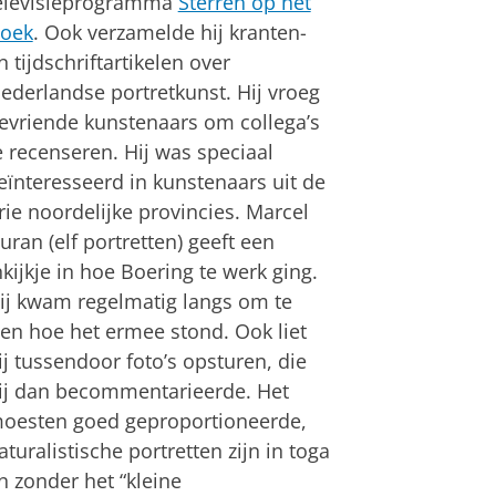
elevisieprogramma
Sterren op het
oek
. Ook verzamelde hij kranten-
n tijdschriftartikelen over
ederlandse portretkunst. Hij vroeg
evriende kunstenaars om collega’s
e recenseren. Hij was speciaal
eïnteresseerd in kunstenaars uit de
rie noordelijke provincies. Marcel
uran (elf portretten) geeft een
nkijkje in hoe Boering te werk ging.
ij kwam regelmatig langs om te
ien hoe het ermee stond. Ook liet
ij tussendoor foto’s opsturen, die
ij dan becommentarieerde. Het
oesten goed geproportioneerde,
aturalistische portretten zijn in toga
n zonder het “kleine