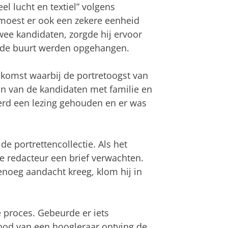
l lucht en textiel” volgens
 moest er ook een zekere eenheid
twee kandidaten, zorgde hij ervoor
it de buurt werden opgehangen.
eenkomst waarbij de portretoogst van
ijn van de kandidaten met familie en
erd een lezing gehouden en er was
de portrettencollectie. Als het
de redacteur een brief verwachten.
enoeg aandacht kreeg, klom hij in
e proces. Gebeurde er iets
 dood van een hoogleraar ontving de