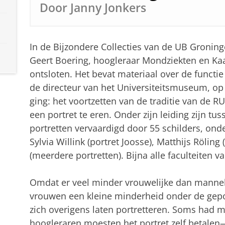
Door Janny Jonkers
In de Bijzondere Collecties van de UB Groning
Geert Boering, hoogleraar Mondziekten en Kaak
ontsloten. Het bevat materiaal over de functi
de directeur van het Universiteitsmuseum, op
ging: het voortzetten van de traditie van d
een portret te eren. Onder zijn leiding zijn tu
portretten vervaardigd door 55 schilders, ond
Sylvia Willink (portret Joosse), Matthijs Rölin
(meerdere portretten). Bijna alle faculteiten
Omdat er veel minder vrouwelijke dan mannel
vrouwen een kleine minderheid onder de gepor
zich overigens laten portretteren. Soms had m
hoogleraren moesten het portret zelf betalen—