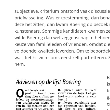
subjectieve, criterium ontstond vaak discussie
briefwisseling. Was er toestemming, dan ben
deze het zitten, dan kwam Boering op bezoek
kunstenaars. Sommige kandidaten kwamen zel
wilde Boering dan wel zeggenschap in hebben.
keuze van familieleden of vrienden, omdat di
voldoende kwaliteit leverden. Om te beoorde
was, liet hij zich soms eerst zelf portretteren.
hem.
B
k
t
g
e