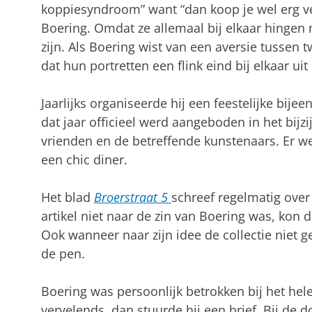
koppiesyndroom” want “dan koop je wel erg vee
Boering. Omdat ze allemaal bij elkaar hingen
zijn. Als Boering wist van een aversie tussen 
dat hun portretten een flink eind bij elkaar u
Jaarlijks organiseerde hij een feestelijke bij
dat jaar officieel werd aangeboden in het bijz
vrienden en de betreffende kunstenaars. Er w
een chic diner.
Het blad
Broerstraat 5
schreef regelmatig over 
artikel niet naar de zin van Boering was, kon 
Ook wanneer naar zijn idee de collectie niet g
de pen.
Boering was persoonlijk betrokken bij het hel
vervelends, dan stuurde hij een brief. Bij de