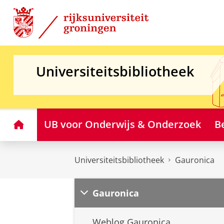
Skip
Skip
to
to
Content
Navigation
Universiteitsbibliotheek
Home
UB voor Onderwijs & Onderzoek
B
Universiteitsbibliotheek
Gauronica
Gauronica
Weblog Gauronica