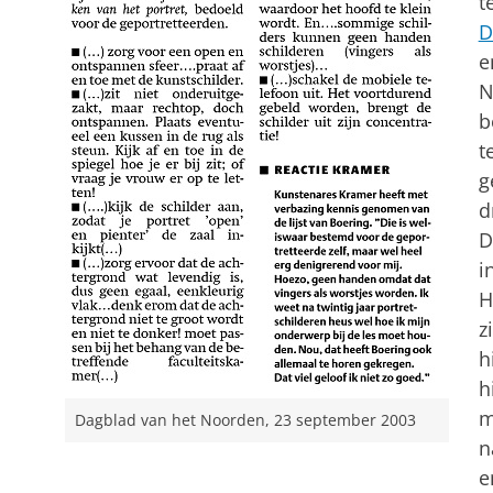
t
D
e
N
b
t
g
d
D
i
H
z
h
h
m
Dagblad van het Noorden, 23 september 2003
n
e