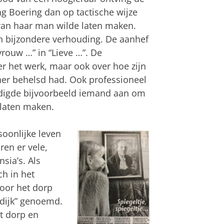
g Boering dan op tactische wijze
 van haar man wilde laten maken.
n bijzondere verhouding. De aanhef
rouw …” in “Lieve …”. De
r het werk, maar ook over hoe zijn
ner behelsd had. Ook professioneel
edigde bijvoorbeeld iemand aan om
 laten maken.
soonlijke leven
ren er vele,
sia’s. Als
h in het
voor het dorp
dijk” genoemd.
et dorp en