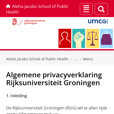
Aletta Jacobs School of Public
Menu
Zoek
Health
en
zoeken
Skip
Skip
to
to
Aletta Jacobs School of Public Health
Menu
Content
Navigation
Algemene privacyverklaring
Rijksuniversiteit Groningen
1. Inleiding
De Rijksuniversiteit Groningen (RUG) wil te allen tijde