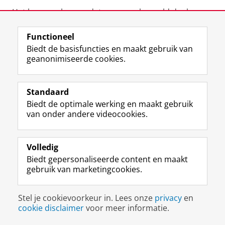
Het kan voorkomen dat voor een bepaald doel uw
persoonsgegevens onder
Functioneel
verantwoordelijkheid van de RUG worden verwerkt
Biedt de basisfuncties en maakt gebruik van
geanonimiseerde cookies.
buiten de Europese Economische Ruimte,
waar de Europese privacywetgeving niet van
Standaard
toepassing is. In dat geval zorgt de RUG ervoor dat
Biedt de optimale werking en maakt gebruik
van onder andere videocookies.
maatregelen zijn getroffen waarmee de zorgvuldige
en veilige omgang met uw persoonsgegevens
Volledig
wordt gewaarborgd.
Biedt gepersonaliseerde content en maakt
gebruik van marketingcookies.
11. Bewaartermijnen
Stel je cookievoorkeur in. Lees onze
privacy
en
De RUG bewaart uw persoonsgegevens niet langer
cookie disclaimer
voor meer informatie.
dan noodzakelijk is voor het realiseren van