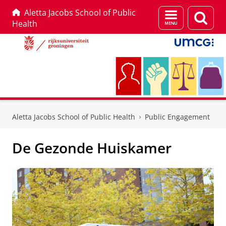
Aletta Jacobs School of Public
Menu
Zoek
Health
en
zoeken
Skip
Skip
to
to
Aletta Jacobs School of Public Health
Public Engagement
Content
Navigation
De Gezonde Huiskamer