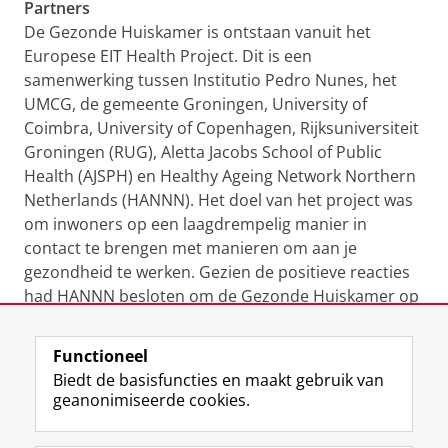
Partners
De Gezonde Huiskamer is ontstaan vanuit het
Europese EIT Health Project. Dit is een
samenwerking tussen Institutio Pedro Nunes, het
UMCG, de gemeente Groningen, University of
Coimbra, University of Copenhagen, Rijksuniversiteit
Groningen (RUG), Aletta Jacobs School of Public
Health (AJSPH) en Healthy Ageing Network Northern
Netherlands (HANNN). Het doel van het project was
om inwoners op een laagdrempelig manier in
contact te brengen met manieren om aan je
gezondheid te werken. Gezien de positieve reacties
had HANNN besloten om de Gezonde Huiskamer op
de weg te houden! Meer lezen of boeken? Kijk dan op
de website van
HANNN & De Gezonde Huiskamer
.
Functioneel
Biedt de basisfuncties en maakt gebruik van
geanonimiseerde cookies.
Meer informatie