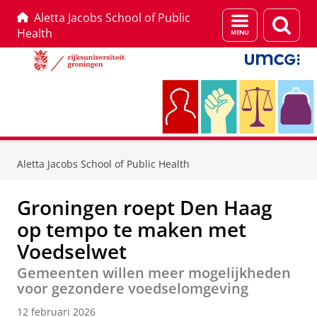
Aletta Jacobs School of Public
Menu
Zoek
Health
en
zoeken
Skip
Skip
to
to
Aletta Jacobs School of Public Health
Content
Navigation
Groningen roept Den Haag
op tempo te maken met
Voedselwet
Gemeenten willen meer mogelijkheden
voor gezondere voedselomgeving
12 februari 2026