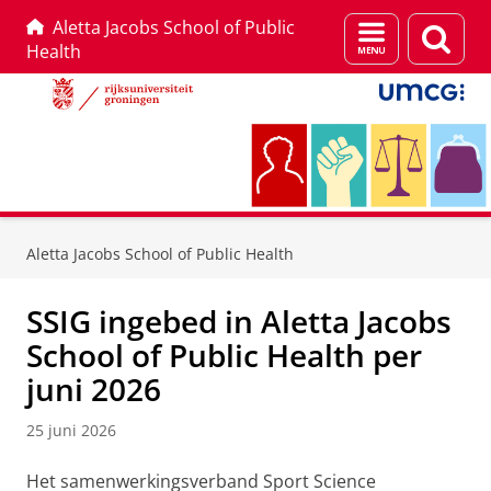
Aletta Jacobs School of Public
Menu
Zoek
Health
en
zoeken
Skip
Skip
to
to
Aletta Jacobs School of Public Health
Content
Navigation
SSIG ingebed in Aletta Jacobs
School of Public Health per
juni 2026
25 juni 2026
Het samenwerkingsverband Sport Science