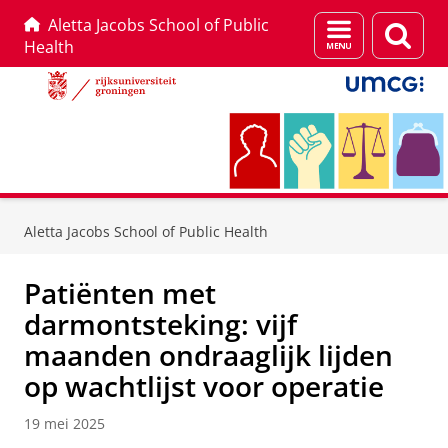
Aletta Jacobs School of Public
Menu
Zoek
Health
en
zoeken
Skip
Skip
to
to
Aletta Jacobs School of Public Health
Content
Navigation
Patiënten met
darmontsteking: vijf
maanden ondraaglijk lijden
op wachtlijst voor operatie
19 mei 2025