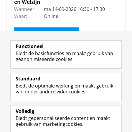
en Welzijn
Wanneer:
ma 14-09-2026 16:30 - 17:30
Waar:
Online
Ontvang de nieuwsbrief
Functioneel
Biedt de basisfuncties en maakt gebruik van
geanonimiseerde cookies.
Standaard
Biedt de optimale werking en maakt gebruik
van onder andere videocookies.
Volledig
I
L
Y
Volg ons op
Biedt gepersonaliseerde content en maakt
n
i
o
gebruik van marketingcookies.
s
n
u
t
k
T