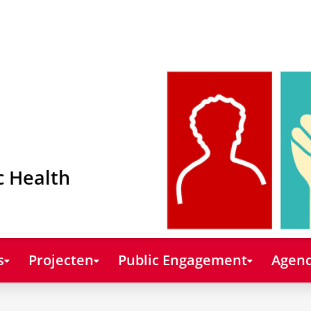
c Health
s
Projecten
Public Engagement
Agend