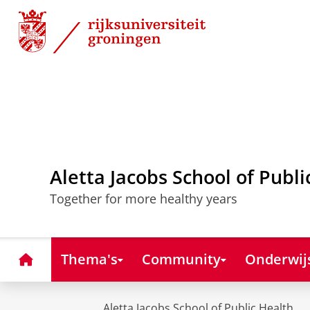
Skip
Skip
to
to
Content
Navigation
Aletta Jacobs School of Publi
Together for more healthy years
Home
Thema's
Community
Onderwij
Aletta Jacobs School of Public Health