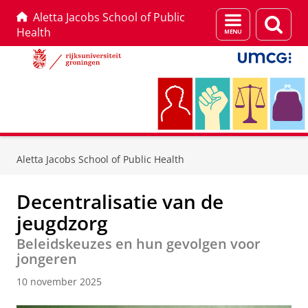
Aletta Jacobs School of Public
Menu
Zoek
Health
en
zoeken
Skip
Skip
to
to
Aletta Jacobs School of Public Health
Content
Navigation
Decentralisatie van de
jeugdzorg
Beleidskeuzes en hun gevolgen voor
jongeren
10 november 2025