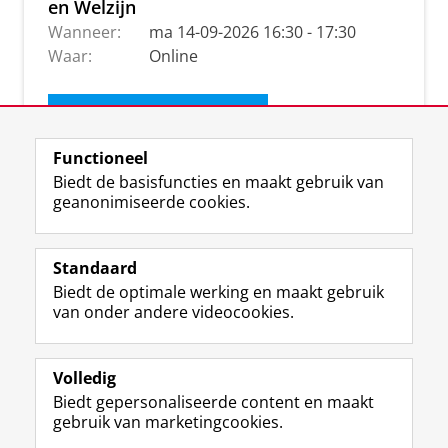
en Welzijn
Wanneer:
ma 14-09-2026 16:30 - 17:30
Waar:
Online
Ontvang de nieuwsbrief
Functioneel
Biedt de basisfuncties en maakt gebruik van
geanonimiseerde cookies.
Standaard
Biedt de optimale werking en maakt gebruik
van onder andere videocookies.
Volledig
I
L
Y
Volg ons op
Biedt gepersonaliseerde content en maakt
n
i
o
gebruik van marketingcookies.
s
n
u
t
k
T