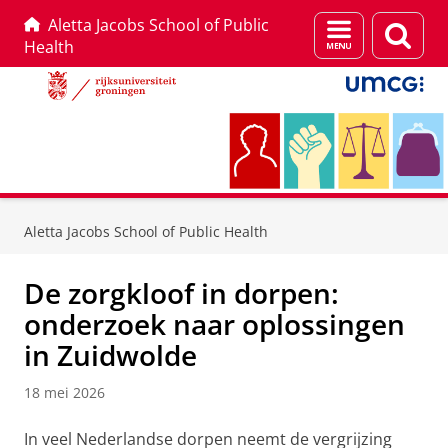
Aletta Jacobs School of Public
Menu
Zoek
Health
en
zoeken
Skip
Skip
to
to
Aletta Jacobs School of Public Health
Content
Navigation
De zorgkloof in dorpen:
onderzoek naar oplossingen
in Zuidwolde
18 mei 2026
In veel Nederlandse dorpen neemt de vergrijzing