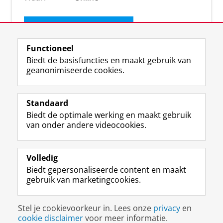
Ontvang de nieuwsbrief
Functioneel
Biedt de basisfuncties en maakt gebruik van
geanonimiseerde cookies.
Standaard
Biedt de optimale werking en maakt gebruik
van onder andere videocookies.
Volledig
I
L
Y
Volg ons op
Biedt gepersonaliseerde content en maakt
n
i
o
gebruik van marketingcookies.
s
n
u
t
k
T
a
e
u
Disclaimer & Copyright
Privacy
Cookies
Stel je cookievoorkeur in. Lees onze
privacy
en
g
d
b
Inloggen
cookie disclaimer
voor meer informatie.
r
I
e