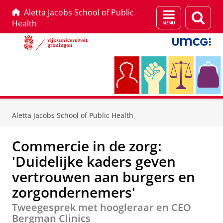
Aletta Jacobs School of Public
Menu
Zoek
Health
en
zoeken
Skip
Skip
to
to
Aletta Jacobs School of Public Health
Content
Navigation
Commercie in de zorg:
'Duidelijke kaders geven
vertrouwen aan burgers en
zorgondernemers'
Tweegesprek met hoogleraar en CEO
Bergman Clinics