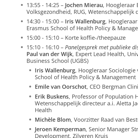
13:55 - 14:25 –
Jochen Mierau
, Hoogleraar
Volksgezondheid, RUG, Wetenschappelijk di
14:30 - 15:00 –
Iris Wallenburg
, Hoogleraar
Erasmus School of Health Policy & Mana
15:00 - 15:10 – Korte koffie-/theepauze
15:10 - 16:10 –
Panelgesprek met publieke di
Paul van der Wijk
, Expert Lead Health, Uni
Business School (UGBS)
Iris Wallenburg
, Hoogleraar Sociologie
School of Health Policy & Management
Emile van Oorschot
, CEO Bergman Clin
Erik Buskens
, Professor of Populatio
Wetenschappelijk directeur a.i. Aletta J
Health
Michèle Blom
, Voorzitter Raad van Best
Jeroen Kemperman
, Senior Manager St
Development, Zilveren Kruis