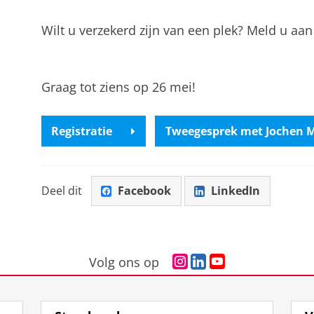
Wilt u verzekerd zijn van een plek? Meld u aan
Graag tot ziens op 26 mei!
Registratie
Tweegesprek met Jochen M
Deel dit
Facebook
LinkedIn
I
L
Y
Volg ons op
n
i
o
s
n
u
t
k
T