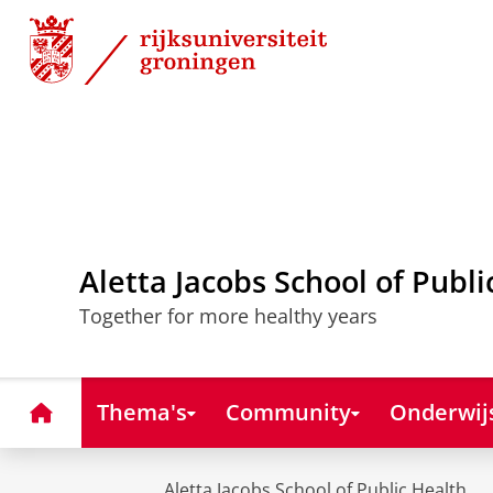
Skip
Skip
to
to
Content
Navigation
Aletta Jacobs School of Publi
Together for more healthy years
Home
Thema's
Community
Onderwij
Aletta Jacobs School of Public Health