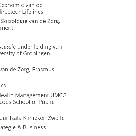
 Economie van de
recteur Lifelines
 Sociologie van de Zorg,
gement
scussie
onder leiding van
versity of Groningen
 van de Zorg, Erasmus
ics
n Health Management UMCG,
acobs School of Public
uur Isala Klinieken Zwolle
rategie & Business