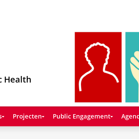
c Health
s
Projecten
Public Engagement
Agend