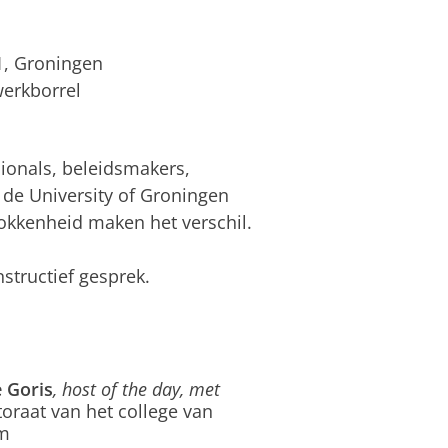
1, Groningen
werkborrel
ionals, beleidsmakers,
de University of Groningen
okkenheid maken het verschil.
tructief gesprek.
e Goris
, host of the day, met
toraat van het college van
am