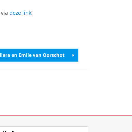
 via
deze link
!
iera en Emile van Oorschot