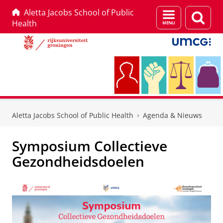
Aletta Jacobs School of Public
Menu
Zoek
Health
en
zoeken
Skip
Skip
to
to
Aletta Jacobs School of Public Health
Agenda & Nieuws
Content
Navigation
Symposium Collectieve
Gezondheidsdoelen