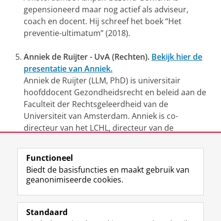
gepensioneerd maar nog actief als adviseur,
coach en docent. Hij schreef het boek “Het
preventie-ultimatum” (2018).
Anniek de Ruijter - UvA (Rechten).
Bekijk hier de
presentatie van Anniek.
Anniek de Ruijter (LLM, PhD) is universitair
hoofddocent Gezondheidsrecht en beleid aan de
Faculteit der Rechtsgeleerdheid van de
Universiteit van Amsterdam. Anniek is co-
directeur van het LCHL, directeur van de
Amsterdam Law Practice, lid van het bestuur van
het Amsterdam Institute for Global Health and
Functioneel
Development (AIGHD). Anniek onderzoekt het
Biedt de basisfuncties en maakt gebruik van
grensvlak tussen recht en gezondheid, waarbij
geanonimiseerde cookies.
digitalisering, globalisering, Europeanisatie en
leefomgeving centraal staan.
Standaard