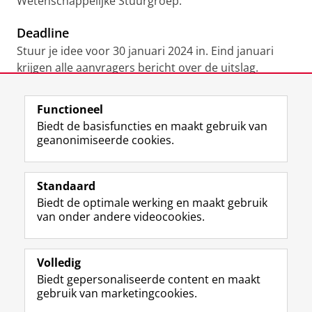
Wetenschappelijke Stuurgroep.
Deadline
Stuur je idee voor 30 januari 2024 in. Eind januari
krijgen alle aanvragers bericht over de uitslag.
Functioneel
Biedt de basisfuncties en maakt gebruik van
geanonimiseerde cookies.
Stuur jouw pitch!
Laatst gewijzigd:
16 april 2026 14:42
Standaard
Biedt de optimale werking en maakt gebruik
View this page in:
English
van onder andere videocookies.
Volledig
I
L
Y
Volg ons op
Biedt gepersonaliseerde content en maakt
n
i
o
gebruik van marketingcookies.
s
n
u
t
k
T