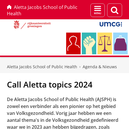
Aletta Jacobs School of Public
Menu
Zoek
Health
en
zoeken
Skip
Skip
to
to
Aletta Jacobs School of Public Health
Agenda & Nieuws
Content
Navigation
Call Aletta topics 2024
De Aletta Jacobs School of Public Health (AJSPH) is
zowel een verbinder als een pionier op het gebied
van Volksgezondheid. Vorig jaar hebben we een
aantal thema's in de Volksgezondheid gedefinieerd
waar we in 2023 aan hebben bijgedragen, zoals